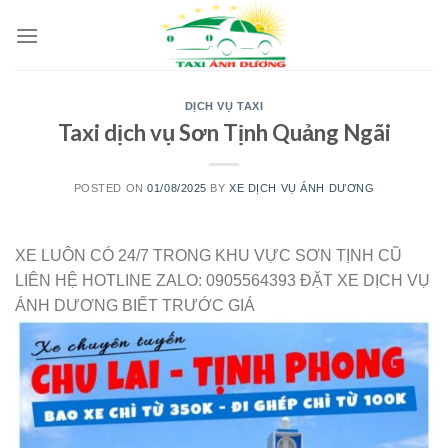
Skip
to
content
DỊCH VỤ TAXI
Taxi dịch vụ Sơn Tịnh Quảng Ngãi
POSTED ON
01/08/2025
BY
XE DỊCH VỤ ÁNH DƯƠNG
XE LUÔN CÓ 24/7 TRONG KHU VỰC SƠN TỊNH CŨ
LIÊN HỆ HOTLINE ZALO: 0905564393 ĐẶT XE DỊCH VỤ
ÁNH DƯƠNG BIẾT TRƯỚC GIÁ