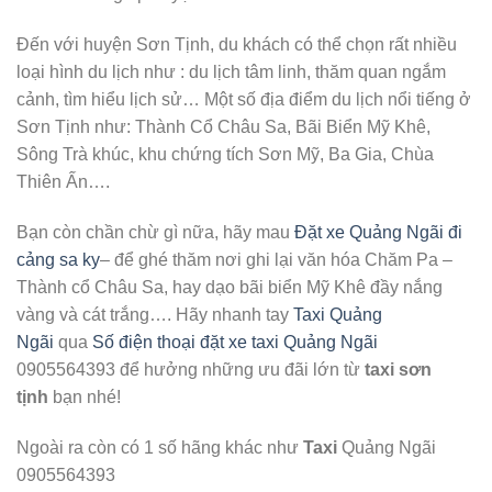
Đến với huyện Sơn Tịnh, du khách có thể chọn rất nhiều
loại hình du lịch như : du lịch tâm linh, thăm quan ngắm
cảnh, tìm hiểu lịch sử… Một số địa điểm du lịch nổi tiếng ở
Sơn Tịnh như: Thành Cổ Châu Sa, Bãi Biển Mỹ Khê,
Sông Trà khúc, khu chứng tích Sơn Mỹ, Ba Gia, Chùa
Thiên Ấn….
Bạn còn chần chừ gì nữa, hãy mau
Đặt xe Quảng Ngãi đi
cảng sa ky
– để ghé thăm nơi ghi lại văn hóa Chăm Pa –
Thành cổ Châu Sa, hay dạo bãi biển Mỹ Khê đầy nắng
vàng và cát trắng…. Hãy nhanh tay
Taxi Quảng
Ngãi
qua
Số điện thoại đặt xe taxi Quảng Ngãi
0905564393 để hưởng những ưu đãi lớn từ
taxi sơn
tịnh
bạn nhé!
Ngoài ra còn có 1 số hãng khác như
Taxi
Quảng Ngãi
0905564393