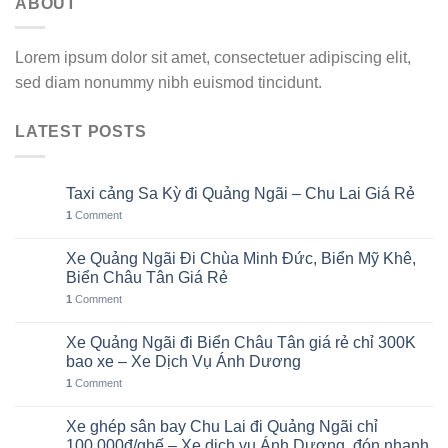
ABOUT
Lorem ipsum dolor sit amet, consectetuer adipiscing elit,
sed diam nonummy nibh euismod tincidunt.
LATEST POSTS
Taxi cảng Sa Kỳ đi Quảng Ngãi – Chu Lai Giá Rẻ
07
Th8
1
Comment
Xe Quảng Ngãi Đi Chùa Minh Đức, Biển Mỹ Khê,
06
Th8
Biển Châu Tân Giá Rẻ
1
Comment
Xe Quảng Ngãi đi Biển Châu Tân giá rẻ chỉ 300K
05
Th8
bao xe – Xe Dịch Vụ Ánh Dương
1
Comment
Xe ghép sân bay Chu Lai đi Quảng Ngãi chỉ
02
Th8
100.000đ/ghế – Xe dịch vụ Ánh Dương, đón nhanh