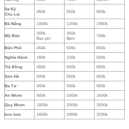
Sa Kỳ
450k
550k
850k
Chu Lai
Đà Nẵng
1000k
1200k
1900k
300k
350k
Mộ Đức
700k
Bao phí
Bphi
Đức Phổ
450k
500k
800k
Nghĩa Hành
180k
220k
500k
Trà Bồng
450k
500k
800k
Sơn Hà
500k
550k
850k
Ba Tơ
450k
500k
800k
An Nhơn
900k
1000k
1600k
Quy Nhơn
1800k
2000k
3500k
kon tum
1600k
1800k
3200k