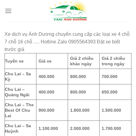
Skip
to
content
Xe dịch vụ Ánh Dương chuyên cung cấp các loại xe 4 chỗ
7 chỗ 16 chỗ …. Hotline Zalo 0905564393 Đặt xe biết
trước giá
Giá 2 chiều
Giá 2 chiều
Tuyến xe
Giá xe
khác ngày
trong ngày
Chu Lai – Sa
400.000
800.000
700.000
Kỳ
Chu Lai –
400.000
800.000
650.000
Quảng Ngãi
Chu Lai – The
Best Of Chu
900.000
1.800.000
1.500.000
Lai
Chu Lai – Sa
1.100.000
2.000.000
1.700.000
Huỳnh