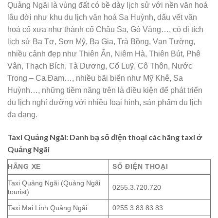
Quảng Ngãi là vùng đất có bề dày lịch sử với nền văn hoá
lâu đời như khu du lịch văn hoá Sa Huỳnh, dấu vết văn
hoá cổ xưa như thành cổ Châu Sa, Gò Vàng…, có di tích
lịch sử Ba Tơ, Sơn Mỹ, Ba Gia, Trà Bồng, Vạn Tường,
nhiều cảnh đẹp như Thiên Ấn, Niêm Hà, Thiên Bút, Phê
Vân, Thạch Bích, Tà Dương, Cổ Luỹ, Cô Thôn, Nước
Trong – Ca Đam…, nhiều bãi biển như Mỹ Khê, Sa
Huỳnh…, những tiềm năng trên là điều kiện để phát triển
du lịch nghỉ dưỡng với nhiều loại hình, sản phẩm du lịch
đa dạng.
Taxi Quảng Ngãi: Danh bạ số điện thoại các hãng taxi ở
Quảng Ngãi
HÃNG XE
SỐ ĐIỆN THOẠI
Taxi Quảng Ngãi (Quảng Ngãi
0255.3.720.720
tourist)
Taxi Mai Linh Quảng Ngãi
0255.3.83.83.83