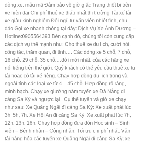
dòng xe, mẫu mã Đảm bảo về giờ giấc Trang thiết bị trên
xe hiện đại Chi phí thuê xe thấp nhất thị trường Tài xế lái
xe giàu kinh nghiệm Đội ngũ tư vấn viên nhiệt tình, chu
đáo Gọi xe nhanh chóng tại đây: Dịch Vụ Xe Ánh Dương –
Hotline:0905564393 Bên cạnh đó, chúng tôi còn cung cấp
các dịch vụ thế mạnh như: Cho thuê xe du lịch, cưới hỏi,
công tác, thăm quan, đi tỉnh…. Các dòng xe 5 chỗ, 7 chỗ,
16 chỗ, 29 chỗ, 35 chỗ,…đời mới nhất, của các hãng xe
nổi tiếng trên thế giới. Quý khách có thể yêu cầu thuê xe tự
lái hoặc có tài xế riêng. Chạy hợp đồng du lịch trong và
ngoài tỉnh các loại xe từ 4 – 45 chỗ. Hợp đồng rõ ràng,
minh bạch. Chạy xe giường nằm tuyến xe Đà Nẵng đi
cảng Sa Kỳ và ngược lại . Cụ thể tuyến và giờ xe chạy
như sau: Xe Quảng Ngãi đi cảng Sa Kỳ: Xe xuất phát lúc
3h, 5h, 7h. Xe Hội An đi cảng Sa Kỳ: Xe xuất phát lúc 7h,
12h, 13h, 16h. Chạy hợp đồng đưa đón Học sinh – Sinh
viên – Bệnh nhân – Công nhân. Tối ưu chi phí nhất. Vận
tải hàng hóa các tuyến xe Quảng Ngãi đi cảng Sa Kỳ; xe