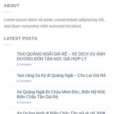
ABOUT
Lorem ipsum dolor sit amet, consectetuer adipiscing elit,
sed diam nonummy nibh euismod tincidunt.
LATEST POSTS
TAXI QUẢNG NGÃI GIÁ RẺ – XE DỊCH VỤ ÁNH
10
Th8
DƯƠNG ĐÓN TẬN NƠI, GIÁ HỢP LÝ
1
Comment
Taxi cảng Sa Kỳ đi Quảng Ngãi – Chu Lai Giá Rẻ
07
Th8
1
Comment
Xe Quảng Ngãi Đi Chùa Minh Đức, Biển Mỹ Khê,
06
Th8
Biển Châu Tân Giá Rẻ
1
Comment
Xe Quảng Ngãi đi Biển Châu Tân giá rẻ chỉ 300K