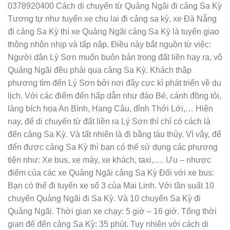
0378920400 Cách di chuyển từ Quảng Ngãi đi cảng Sa Kỳ
Tương tự như tuyến xe chu lai đi cảng sa kỳ, xe Đà Nẵng
đi cảng Sa Kỳ thì xe Quảng Ngãi cảng Sa Kỳ là tuyến giao
thông nhộn nhịp và tấp nập. Điều này bắt nguồn từ việc:
Người dân Lý Sơn muốn buôn bán trong đất liền hay ra, vô
Quảng Ngãi đều phải qua cảng Sa Kỳ. Khách thập
phương tìm đến Lý Sơn bởi nơi đây cực kì phát triển về du
lịch. Với các điểm đến hấp dẫn như đảo Bé, cánh đồng tỏi,
làng bích họa An Bình, Hang Câu, đỉnh Thới Lới,… Hiện
nay, để di chuyển từ đất liền ra Lý Sơn thì chỉ có cách là
đến cảng Sa Kỳ. Và tất nhiên là đi bằng tàu thủy. Vì vậy, để
đến được cảng Sa Kỳ thì bạn có thể sử dụng các phương
tiện như: Xe bus, xe máy, xe khách, taxi,…. Ưu – nhược
điểm của các xe Quảng Ngãi cảng Sa Kỳ Đối với xe bus:
Bạn có thể đi tuyến xe số 3 của Mai Linh. Với tần suất 10
chuyến Quảng Ngãi đi Sa Kỳ. Và 10 chuyến Sa Kỳ đi
Quảng Ngãi. Thời gian xe chạy: 5 giờ – 16 giờ. Tổng thời
gian để đến cảng Sa Kỳ: 35 phút. Tuy nhiên với cách di