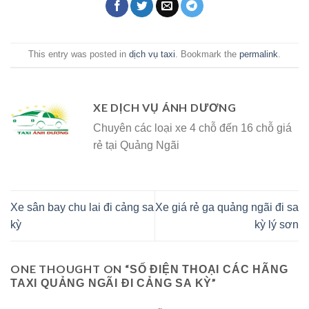
This entry was posted in
dịch vụ taxi
. Bookmark the
permalink
.
XE DỊCH VỤ ÁNH DƯƠNG
Chuyên các loại xe 4 chỗ đến 16 chỗ giá
rẻ tại Quảng Ngãi
Xe sân bay chu lai đi cảng sa
Xe giá rẻ ga quảng ngãi đi sa
kỳ
kỳ lý sơn
ONE THOUGHT ON “
SỐ ĐIỆN THOẠI CÁC HÃNG
”
TAXI QUẢNG NGÃI ĐI CẢNG SA KỲ