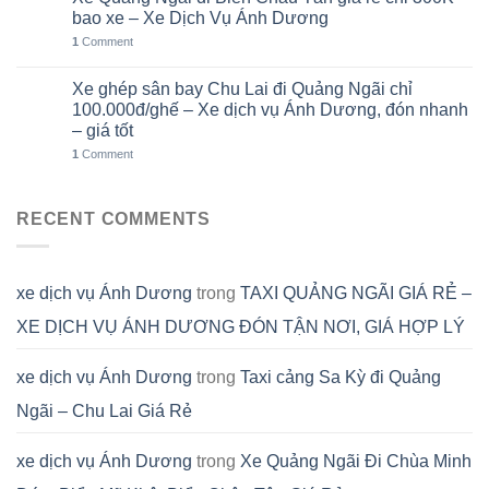
05
Th8
bao xe – Xe Dịch Vụ Ánh Dương
1
Comment
Xe ghép sân bay Chu Lai đi Quảng Ngãi chỉ
02
Th8
100.000đ/ghế – Xe dịch vụ Ánh Dương, đón nhanh
– giá tốt
1
Comment
RECENT COMMENTS
xe dịch vụ Ánh Dương
trong
TAXI QUẢNG NGÃI GIÁ RẺ –
XE DỊCH VỤ ÁNH DƯƠNG ĐÓN TẬN NƠI, GIÁ HỢP LÝ
xe dịch vụ Ánh Dương
trong
Taxi cảng Sa Kỳ đi Quảng
Ngãi – Chu Lai Giá Rẻ
xe dịch vụ Ánh Dương
trong
Xe Quảng Ngãi Đi Chùa Minh