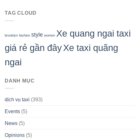
TAG CLOUD
Xe quang ngai taxi
style
brooklyn
fashion
women
giá rẻ gần đây
Xe taxi quãng
ngai
DANH MỤC
dịch vụ taxi
(393)
Events
(5)
News
(5)
Opinions
(5)