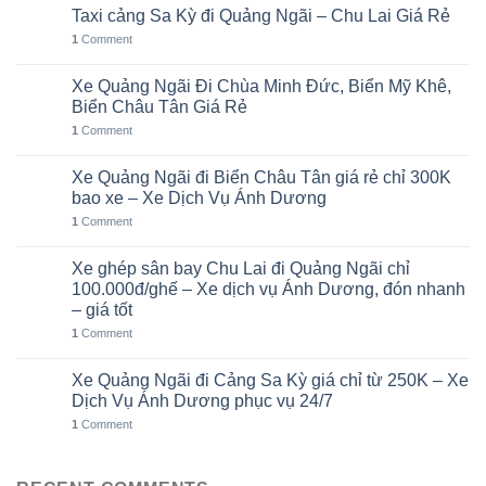
Taxi cảng Sa Kỳ đi Quảng Ngãi – Chu Lai Giá Rẻ
07
Th8
1
Comment
Xe Quảng Ngãi Đi Chùa Minh Đức, Biển Mỹ Khê,
06
Th8
Biển Châu Tân Giá Rẻ
1
Comment
Xe Quảng Ngãi đi Biển Châu Tân giá rẻ chỉ 300K
05
Th8
bao xe – Xe Dịch Vụ Ánh Dương
1
Comment
Xe ghép sân bay Chu Lai đi Quảng Ngãi chỉ
02
Th8
100.000đ/ghế – Xe dịch vụ Ánh Dương, đón nhanh
– giá tốt
1
Comment
Xe Quảng Ngãi đi Cảng Sa Kỳ giá chỉ từ 250K – Xe
01
Th8
Dịch Vụ Ánh Dương phục vụ 24/7
1
Comment