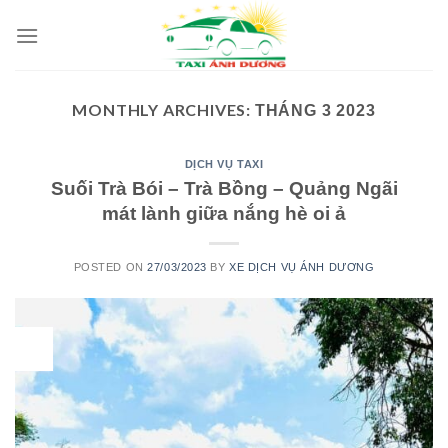
Skip
to
content
MONTHLY ARCHIVES:
THÁNG 3 2023
DỊCH VỤ TAXI
Suối Trà Bói – Trà Bồng – Quảng Ngãi
mát lành giữa nắng hè oi ả
POSTED ON
27/03/2023
BY
XE DỊCH VỤ ÁNH DƯƠNG
27
Th3