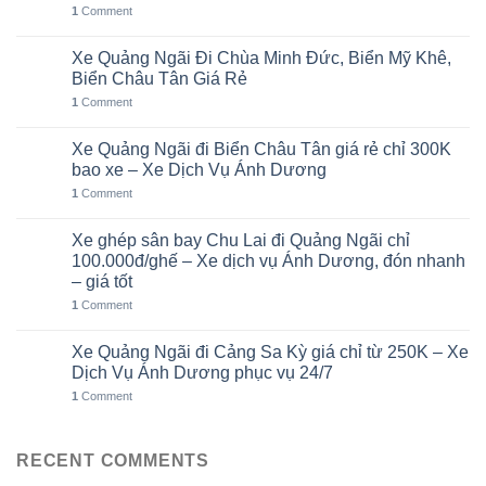
Th8
1
Comment
Xe Quảng Ngãi Đi Chùa Minh Đức, Biển Mỹ Khê,
06
Th8
Biển Châu Tân Giá Rẻ
1
Comment
Xe Quảng Ngãi đi Biển Châu Tân giá rẻ chỉ 300K
05
Th8
bao xe – Xe Dịch Vụ Ánh Dương
1
Comment
Xe ghép sân bay Chu Lai đi Quảng Ngãi chỉ
02
Th8
100.000đ/ghế – Xe dịch vụ Ánh Dương, đón nhanh
– giá tốt
1
Comment
Xe Quảng Ngãi đi Cảng Sa Kỳ giá chỉ từ 250K – Xe
01
Th8
Dịch Vụ Ánh Dương phục vụ 24/7
1
Comment
RECENT COMMENTS