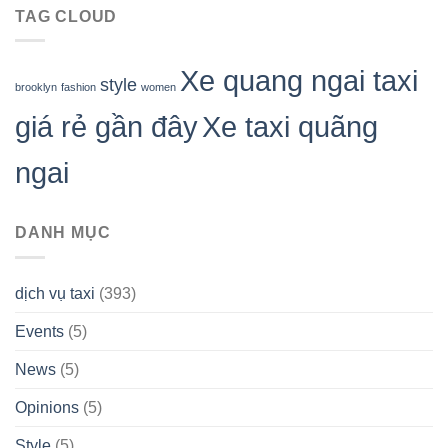
TAG CLOUD
Xe quang ngai taxi
style
brooklyn
fashion
women
giá rẻ gần đây
Xe taxi quãng
ngai
DANH MỤC
dịch vụ taxi
(393)
Events
(5)
News
(5)
Opinions
(5)
Style
(5)