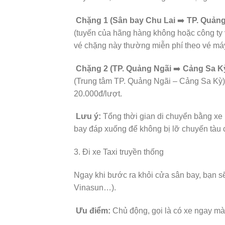
Chặng 1 (Sân bay Chu Lai
➡️
TP. Quảng
(tuyến của hãng hàng không hoặc công ty 
vé chặng này thường miễn phí theo vé má
Chặng 2 (TP. Quảng Ngãi
➡️
Cảng Sa Kỳ
(Trung tâm TP. Quảng Ngãi – Cảng Sa Kỳ).
20.000đ/lượt.
Lưu ý:
Tổng thời gian di chuyển bằng xe b
bay đáp xuống để không bị lỡ chuyến tàu 
3. Đi xe Taxi truyền thống
Ngay khi bước ra khỏi cửa sân bay, bạn sẽ
Vinasun…).
Ưu điểm:
Chủ động, gọi là có xe ngay mà