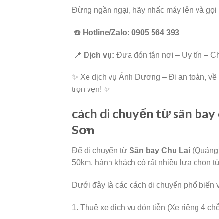
Đừng ngần ngại, hãy nhấc máy lên và gọi
☎️
Hotline/Zalo:
0905 564 393
📍
Dịch vụ:
Đưa đón tận nơi – Uy tín – C
✨ Xe dịch vụ Ánh Dương – Đi an toàn, về 
trọn vẹn! ✨
cách di chuyển từ sân bay c
Sơn
Để di chuyển từ
Sân bay Chu Lai
(Quảng
50km, hành khách có rất nhiều lựa chọn tù
Dưới đây là các cách di chuyển phổ biến v
1. Thuê xe dịch vụ đón tiễn (Xe riêng 4 chỗ