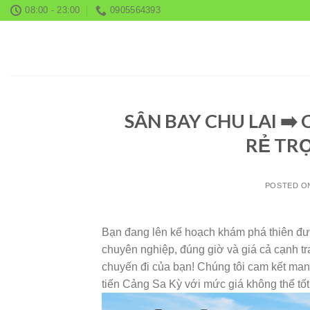
Skip
08:00 - 23:00
0905564393
to
content
SÂN BAY CHU LAI ➡️ 
RẺ TRỌ
POSTED 
Bạn đang lên kế hoạch khám phá thiên đư
chuyên nghiệp, đúng giờ và giá cả cạn
chuyến đi của bạn! Chúng tôi cam kết man
tiến Cảng Sa Kỳ với mức giá không thể tốt