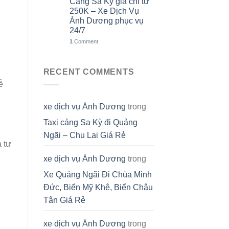
Cảng Sa Kỳ giá chỉ từ
250K – Xe Dịch Vụ
Ánh Dương phục vụ
24/7
1
Comment
RECENT COMMENTS
ễ
xe dịch vụ Ánh Dương
trong
Taxi cảng Sa Kỳ đi Quảng
Ngãi – Chu Lai Giá Rẻ
à tư
xe dịch vụ Ánh Dương
trong
Xe Quảng Ngãi Đi Chùa Minh
Đức, Biển Mỹ Khê, Biển Châu
Tân Giá Rẻ
xe dịch vụ Ánh Dương
trong