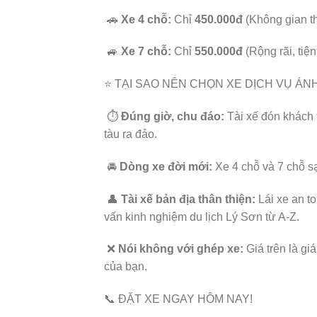
🚗
Xe 4 chỗ:
Chỉ
450.000đ
(Không gian t
🚙
Xe 7 chỗ:
Chỉ
550.000đ
(Rộng rãi, tiệ
⭐ TẠI SAO NÊN CHỌN XE DỊCH VỤ Á
⏱️
Đúng giờ, chu đáo:
Tài xế đón khách t
tàu ra đảo.
🚘
Dòng xe đời mới:
Xe 4 chỗ và 7 chỗ s
👤
Tài xế bản địa thân thiện:
Lái xe an to
vấn kinh nghiệm du lịch Lý Sơn từ A-Z.
❌
Nói không với ghép xe:
Giá trên là gi
của bạn.
📞 ĐẶT XE NGAY HÔM NAY!