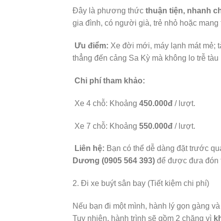
Đây là phương thức
thuận tiện, nhanh c
gia đình, có người già, trẻ nhỏ hoặc mang 
Ưu điểm:
Xe đời mới, máy lạnh mát mẻ; t
thẳng đến cảng Sa Kỳ mà không lo trễ tàu
Chi phí tham khảo:
Xe 4 chỗ: Khoảng
450.000đ
/ lượt.
Xe 7 chỗ: Khoảng
550.000đ
/ lượt.
Liên hệ:
Bạn có thể dễ dàng đặt trước qua
Dương (0905 564 393)
để được đưa đón t
2. Đi xe buýt sân bay (Tiết kiệm chi phí)
Nếu bạn đi một mình, hành lý gọn gàng và m
Tuy nhiên, hành trình sẽ gồm 2 chặng vì
k