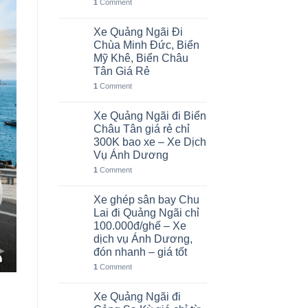
1
Comment
Xe Quảng Ngãi Đi
06
Th8
Chùa Minh Đức, Biển
Mỹ Khê, Biển Châu
Tân Giá Rẻ
1
Comment
Xe Quảng Ngãi đi Biển
05
Th8
Châu Tân giá rẻ chỉ
300K bao xe – Xe Dịch
Vụ Ánh Dương
1
Comment
Xe ghép sân bay Chu
02
Th8
Lai đi Quảng Ngãi chỉ
100.000đ/ghế – Xe
dịch vụ Ánh Dương,
đón nhanh – giá tốt
1
Comment
Xe Quảng Ngãi đi
01
Th8