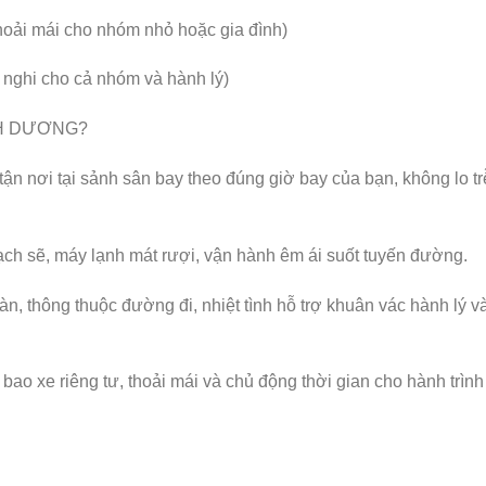
hoải mái cho nhóm nhỏ hoặc gia đình)
n nghi cho cả nhóm và hành lý)
NH DƯƠNG?
ận nơi tại sảnh sân bay theo đúng giờ bay của bạn, không lo tr
ạch sẽ, máy lạnh mát rượi, vận hành êm ái suốt tuyến đường.
àn, thông thuộc đường đi, nhiệt tình hỗ trợ khuân vác hành lý v
á bao xe riêng tư, thoải mái và chủ động thời gian cho hành trình