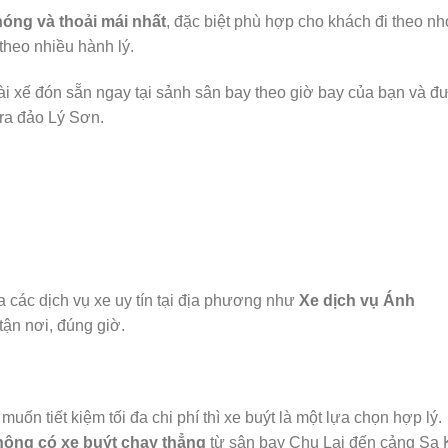
hóng và thoải mái nhất
, đặc biệt phù hợp cho khách đi theo n
theo nhiều hành lý.
ài xế đón sẵn ngay tại sảnh sân bay theo giờ bay của bạn và đ
 ra đảo Lý Sơn.
 các dịch vụ xe uy tín tại địa phương như
Xe dịch vụ Ánh
ận nơi, đúng giờ.
uốn tiết kiệm tối đa chi phí thì xe buýt là một lựa chọn hợp lý.
hông có xe buýt chạy thẳng
từ sân bay Chu Lai đến cảng Sa 