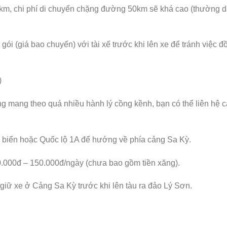
 km, chi phí di chuyển chặng đường 50km sẽ khá cao (thường 
ói (giá bao chuyến) với tài xế trước khi lên xe để tránh việc đ
)
g mang theo quá nhiều hành lý cồng kềnh, bạn có thể liên hệ 
biển hoặc Quốc lộ 1A để hướng về phía cảng Sa Kỳ.
.000đ – 150.000đ/ngày (chưa bao gồm tiền xăng).
 giữ xe ở Cảng Sa Kỳ trước khi lên tàu ra đảo Lý Sơn.