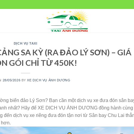
DỊCH VỤ TAXI
CẢNG SA KỲ (RA ĐẢO LÝ SƠN) – GIÁ
N GÓI CHỈ TỪ 450K!
ON
28/05/2026
BY
XE DỊCH VỤ ÁNH DƯƠNG
ờng biển đảo Lý Sơn? Bạn cần một dịch vụ xe đưa đón sân ba
h tranh nhất? Hãy để XE DỊCH VỤ ÁNH DƯƠNG đồng hành cùng
g đến dịch vụ xe riêng đưa đón tận nơi từ Sân bay Chu Lai thẳ
 hơn.