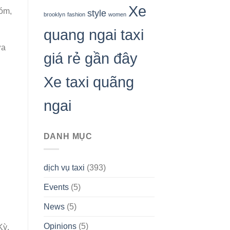
Xe
hóm,
style
brooklyn
fashion
women
quang ngai taxi
ưa
giá rẻ gần đây
Xe taxi quãng
ngai
DANH MỤC
dịch vụ taxi
(393)
Events
(5)
News
(5)
Opinions
(5)
Kỳ.