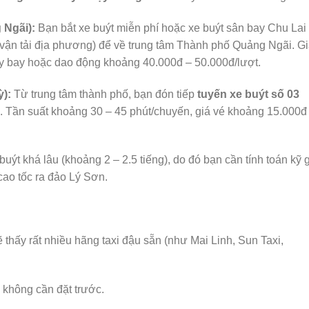
 Ngãi):
Bạn bắt xe buýt miễn phí hoặc xe buýt sân bay Chu Lai
vận tải địa phương) để về trung tâm Thành phố Quảng Ngãi. G
y bay hoặc dao động khoảng 40.000đ – 50.000đ/lượt.
):
Từ trung tâm thành phố, bạn đón tiếp
tuyến xe buýt số 03
 Tần suất khoảng 30 – 45 phút/chuyến, giá vé khoảng 15.000đ
uýt khá lâu (khoảng 2 – 2.5 tiếng), do đó bạn cần tính toán kỹ 
cao tốc ra đảo Lý Sơn.
 thấy rất nhiều hãng taxi đậu sẵn (như Mai Linh, Sun Taxi,
 không cần đặt trước.