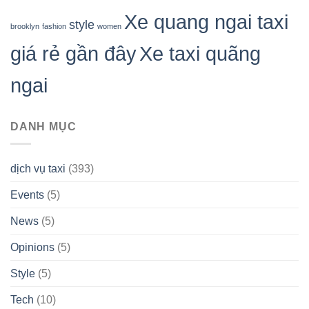
Xe quang ngai taxi
style
brooklyn
fashion
women
giá rẻ gần đây
Xe taxi quãng
ngai
DANH MỤC
dịch vụ taxi
(393)
Events
(5)
News
(5)
Opinions
(5)
Style
(5)
Tech
(10)