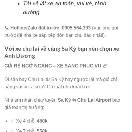
​Tài xế lái xe an toàn, vui vẻ, rành
đường.
​📞
Hotline/Zalo đặt trước:
0905.564.393
(Vui lòng gọi
trước để nhà xe sắp xếp đón bạn chu đáo nhất!).
Với xe chu lai về cảng Sa Kỳ bạn nên chọn xe
Ánh Dương
GIÁ RẺ NGỠ NGÀNG – XE SANG PHỤC VỤ
🚨
Đi sân bay Chu Lai từ Sa Kỳ hay ngược lại mà giá chỉ
bằng vài ly trà sữa? Có thật nha khách ơi!
​Nhà em nhận chạy tuyến
Sa Kỳ ⇆ Chu Lai Airport
bao
giá toàn thị trường:
​✅ Xe 4 chỗ:
450k
​✅ Xe 7 chỗ:
550k