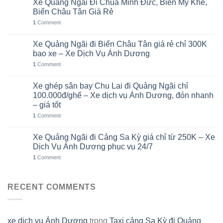
Xe Quảng Ngãi Đi Chùa Minh Đức, Biển Mỹ Khê,
06
Th8
Biển Châu Tân Giá Rẻ
1
Comment
Xe Quảng Ngãi đi Biển Châu Tân giá rẻ chỉ 300K
05
Th8
bao xe – Xe Dịch Vụ Ánh Dương
1
Comment
Xe ghép sân bay Chu Lai đi Quảng Ngãi chỉ
02
Th8
100.000đ/ghế – Xe dịch vụ Ánh Dương, đón nhanh
– giá tốt
1
Comment
Xe Quảng Ngãi đi Cảng Sa Kỳ giá chỉ từ 250K – Xe
01
Th8
Dịch Vụ Ánh Dương phục vụ 24/7
1
Comment
RECENT COMMENTS
xe dịch vụ Ánh Dương
trong
Taxi cảng Sa Kỳ đi Quảng