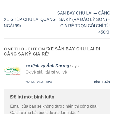
SÂN BAY CHU LAI ➡️ CẢNG
XE GHÉP CHU LAI QUẢNG
SA KỲ (RA ĐẢO LÝ SƠN) –
NGÃI 99k
GIÁ RẺ TRỌN GÓI CHỈ TỪ
450K!
ONE THOUGHT ON “
XE SÂN BAY CHU LAI ĐI
”
CẢNG SA KỲ GIÁ RẺ
xe dịch vụ Ánh Dương
says:
Ok về giá , tài xế vui vẻ
25/05/2026 AT 18:33
BÌNH LUẬN
Để lại một bình luận
Email của bạn sẽ không được hiển thị công khai.
Các trường bắt buộc được đánh dấu
*