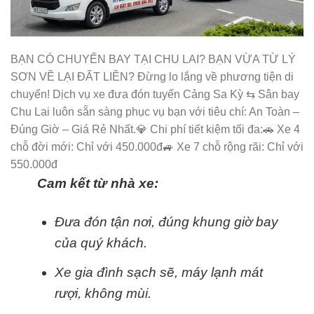
BẠN CÓ CHUYẾN BAY TẠI CHU LAI? BẠN VỪA TỪ LÝ
SƠN VỀ LẠI ĐẤT LIỀN? Đừng lo lắng về phương tiện di
chuyển! Dịch vụ xe đưa đón tuyến Cảng Sa Kỳ ⇆ Sân bay
Chu Lai luôn sẵn sàng phục vụ bạn với tiêu chí: An Toàn –
Đúng Giờ – Giá Rẻ Nhất. ​💎 Chi phí tiết kiệm tối đa: ​🚗 Xe 4
chỗ đời mới: Chỉ với 450.000đ ​🚙 Xe 7 chỗ rộng rãi: Chỉ với
550.000đ
Cam kết từ nhà xe:
​Đưa đón tận nơi, đúng khung giờ bay
của quý khách.
​Xe gia đình sạch sẽ, máy lạnh mát
rượi, không mùi.