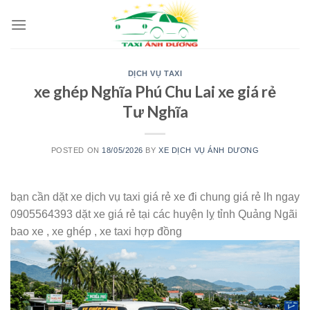
Skip
to
content
DỊCH VỤ TAXI
xe ghép Nghĩa Phú Chu Lai xe giá rẻ
Tư Nghĩa
POSTED ON
18/05/2026
BY
XE DỊCH VỤ ÁNH DƯƠNG
bạn cần dặt xe dịch vụ taxi giá rẻ xe đi chung giá rẻ lh ngay
0905564393 dặt xe giá rẻ tại các huyện lỵ tỉnh Quảng Ngãi
bao xe , xe ghép , xe taxi hợp đồng