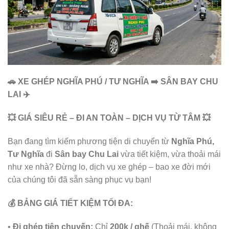
🚗 XE GHÉP NGHĨA PHÚ / TƯ NGHĨA ➡️ SÂN BAY CHU
LAI ✈️
💥 GIÁ SIÊU RẺ – ĐI AN TOÀN – DỊCH VỤ TỪ TÂM 💥
Bạn đang tìm kiếm phương tiện di chuyển từ
Nghĩa Phú,
Tư Nghĩa
đi
Sân bay Chu Lai
vừa tiết kiệm, vừa thoải mái
như xe nhà? Đừng lo, dịch vụ xe ghép – bao xe đời mới
của chúng tôi đã sẵn sàng phục vụ bạn!
💰 BẢNG GIÁ TIẾT KIỆM TỐI ĐA:
•
Đi ghép tiện chuyến:
Chỉ
200k / ghế
(Thoải mái, không