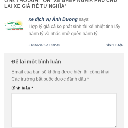
ONE THOUGHT ON “
XE GHÉP NGHĨA PHÚ CHU
”
LAI XE GIÁ RẺ TƯ NGHĨA
xe dịch vụ Ánh Dương
says:
Hợp lý giá cả ko phát sinh tài xế nhiệt tình lấy
hành lý và nhắc nhở quên hành lý
21/05/2026 AT 09:34
BÌNH LUẬN
Để lại một bình luận
Email của bạn sẽ không được hiển thị công khai.
Các trường bắt buộc được đánh dấu
*
Bình luận
*