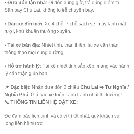
•
Đưa đón tận nhà:
Đi đón đúng giờ, trả đúng điểm tại
Sân bay Chu Lai, không lo trễ chuyến bay.
•
Dàn xe đời mới:
Xe 4 chỗ, 7 chỗ sạch sẽ, máy lạnh mát
rượi, khử khuẩn thường xuyên.
•
Tài xế bản địa:
Nhiệt tình, thân thiện, lái xe cẩn thận,
thông thạo mọi cung đường.
•
Hỗ trợ hành lý:
Tài xế nhiệt tình sắp xếp, mang vác hành
lý cẩn thận giúp bạn.
📌
Đặc biệt:
Nhận đưa đón 2 chiều
Chu Lai ➡️ Tư Nghĩa /
Nghĩa Phú
. Giá bao xe luôn cạnh tranh nhất thị trường!
📞 THÔNG TIN LIÊN HỆ ĐẶT XE:
Để đảm bảo lịch trình và có vị trí tốt nhất, quý khách vui
lòng liên hệ trước: