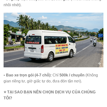
nhồi nhét).
•
Bao xe trọn gói (4-7 chỗ):
Chỉ
500k / chuyến
(Không
gian riêng tư, giờ giấc tự do, đưa đón tận nơi).
⭐ TẠI SAO BẠN NÊN CHỌN DỊCH VỤ CỦA CHÚNG
TÔI?