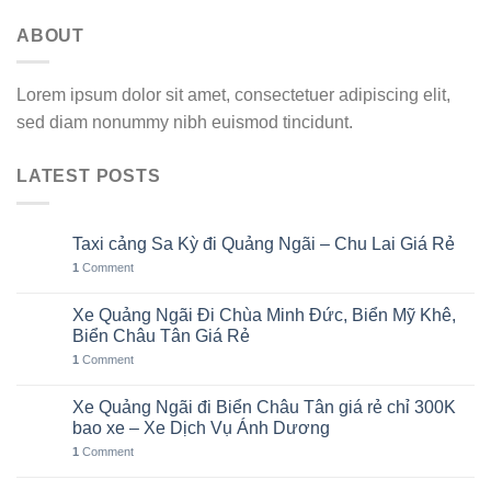
ABOUT
Lorem ipsum dolor sit amet, consectetuer adipiscing elit,
sed diam nonummy nibh euismod tincidunt.
LATEST POSTS
Taxi cảng Sa Kỳ đi Quảng Ngãi – Chu Lai Giá Rẻ
07
Th8
1
Comment
Xe Quảng Ngãi Đi Chùa Minh Đức, Biển Mỹ Khê,
06
Th8
Biển Châu Tân Giá Rẻ
1
Comment
Xe Quảng Ngãi đi Biển Châu Tân giá rẻ chỉ 300K
05
Th8
bao xe – Xe Dịch Vụ Ánh Dương
1
Comment