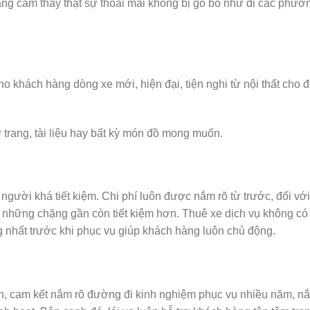
àng cảm thấy thật sự thoải mái không bị gò bó như đi các phươ
o khách hàng dòng xe mới, hiện đại, tiện nghi từ nội thất cho 
 trang, tài liệu hay bất kỳ món đồ mong muốn.
người khá tiết kiệm. Chi phí luôn được nắm rõ từ trước, đối với
 ở những chặng gần còn tiết kiệm hơn. Thuê xe dịch vụ không có
ng nhất trước khi phục vụ giúp khách hàng luôn chủ động.
h, cam kết nắm rõ đường đi kinh nghiệm phục vụ nhiều năm, n