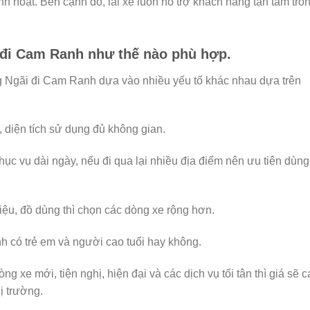
linh hoạt. Bên cạnh đó, lái xe luôn hỗ trợ khách hàng tận tâm tro
 đi Cam Ranh như thế nào phù hợp.
 Ngãi đi Cam Ranh dựa vào nhiều yếu tố khác nhau dựa trên
, diện tích sử dụng đủ không gian.
ục vụ dài ngày, nếu đi qua lại nhiều địa điểm nên ưu tiên dùng
 liệu, đồ dùng thì chọn các dòng xe rộng hơn.
nh có trẻ em và người cao tuổi hay không.
ng xe mới, tiện nghị, hiện đại và các dịch vụ tối tân thì giá sẽ 
ị trường.