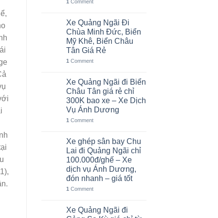
1
Comment
ể,
Xe Quảng Ngãi Đi
06
ho
Th8
Chùa Minh Đức, Biển
anh
Mỹ Khê, Biển Châu
ái
Tân Giá Rẻ
age
1
Comment
Cả
Xe Quảng Ngãi đi Biển
05
vụ
Th8
Châu Tân giá rẻ chỉ
với
300K bao xe – Xe Dịch
Vụ Ánh Dương
i
1
Comment
ành
Xe ghép sân bay Chu
02
ại
Th8
Lai đi Quảng Ngãi chỉ
hu
100.000đ/ghế – Xe
dịch vụ Ánh Dương,
1),
đón nhanh – giá tốt
ận.
1
Comment
Xe Quảng Ngãi đi
01
Th8