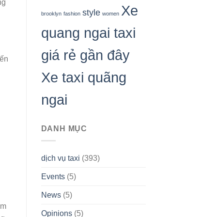
ng
Xe
style
brooklyn
fashion
women
quang ngai taxi
giá rẻ gần đây
đến
Xe taxi quãng
ngai
DANH MỤC
dịch vụ taxi
(393)
Events
(5)
News
(5)
ắm
Opinions
(5)