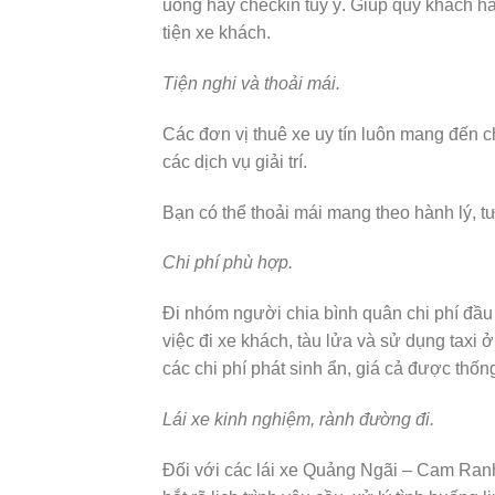
uống hay checkin tùy ý. Giúp quý khách h
tiện xe khách.
Tiện nghi và thoải mái.
Các đơn vị thuê xe uy tín luôn mang đến ch
các dịch vụ giải trí.
Bạn có thể thoải mái mang theo hành lý, tư
Chi phí phù hợp.
Đi nhóm người chia bình quân chi phí đầu 
việc đi xe khách, tàu lửa và sử dụng taxi
các chi phí phát sinh ẩn, giá cả được thố
Lái xe kinh nghiệm, rành đường đi.
Đối với các lái xe Quảng Ngãi – Cam Ran