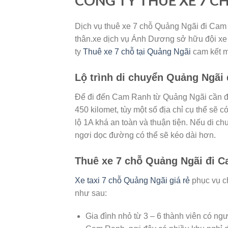
CÔNG TY THUÊ XE 7 C
Dịch vụ thuê xe 7 chỗ Quảng Ngãi đi Cam 
thân.xe dịch vụ Ánh Dương sở hữu đội xe 
ty
Thuê xe 7 chỗ tại Quảng Ngãi
cam kết ma
Lộ trình di chuyển Quảng Ngãi
Để đi đến Cam Ranh từ Quảng Ngãi cần đi
450 kilomet, tùy một số địa chỉ cụ thể sẽ
lộ 1A khá an toàn và thuận tiện. Nếu di ch
ngơi dọc đường có thể sẽ kéo dài hơn.
Thuê xe 7 chỗ Quảng Ngãi đi 
Xe taxi 7 chỗ Quảng Ngãi giá rẻ
phục vụ c
như sau:
Gia đình nhỏ từ 3 – 6 thành viên có ngườ