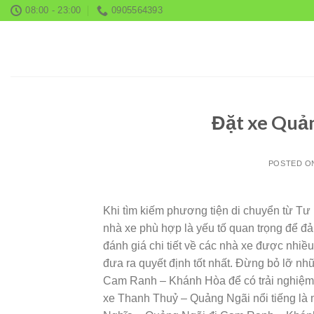
Skip
08:00 - 23:00
0905564393
to
content
Đặt xe Quản
POSTED 
Khi tìm kiếm phương tiện di chuyển từ T
nhà xe phù hợp là yếu tố quan trọng để đ
đánh giá chi tiết về các nhà xe được nhiề
đưa ra quyết định tốt nhất. Đừng bỏ lỡ nh
Cam Ranh – Khánh Hòa để có trải nghiệm d
xe Thanh Thuỷ – Quảng Ngãi nổi tiếng là 