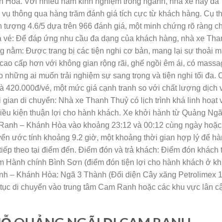
 Hòa. Với nhiều năm kinh nghiệm trong ngành, nhà xe này đã
 vụ thông qua hàng trăm đánh giá tích cực từ khách hàng. Cụ th
tượng 4.6/5 dựa trên 966 đánh giá, một minh chứng rõ ràng c
iá vé: Để đáp ứng nhu cầu đa dạng của khách hàng, nhà xe Th
g nằm: Được trang bị các tiện nghi cơ bản, mang lại sự thoải m
 cao cấp hơn với không gian rộng rãi, ghế ngồi êm ái, có mass
cho những ai muốn trải nghiệm sự sang trọng và tiện nghi tối đa. 
là 420.000đ/vé, một mức giá cạnh tranh so với chất lượng dịch 
 gian di chuyển: Nhà xe Thanh Thuỷ có lịch trình khá linh hoạt 
điều kiện thuận lợi cho hành khách. Xe khởi hành từ Quảng Ngã
 Ranh – Khánh Hòa vào khoảng 23:12 và 00:12 cùng ngày hoặc
yển ước tính khoảng 9.2 giờ, một khoảng thời gian hợp lý để h
 tiếp theo tại điểm đến. Điểm đón và trả khách: Điểm đón khách t
 Hành chính Bình Sơn (điểm đón tiện lợi cho hành khách ở k
nh – Khánh Hòa: Ngã 3 Thành (Đối diện Cây xăng Petrolimex 1
ếp tục di chuyển vào trung tâm Cam Ranh hoặc các khu vực lân c