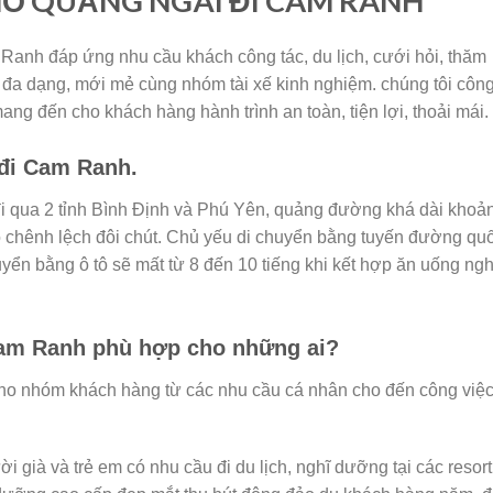
HỖ QUẢNG NGÃI ĐI CAM RANH
Ranh đáp ứng nhu cầu khách công tác, du lịch, cưới hỏi, thăm
đa dạng, mới mẻ cùng nhóm tài xế kinh nghiệm. chúng tôi côn
ng đến cho khách hàng hành trình an toàn, tiện lợi, thoải mái.
 đi Cam Ranh.
 qua 2 tỉnh Bình Định và Phú Yên, quảng đường khá dài khoả
 có chênh lệch đôi chút. Chủ yếu di chuyển bằng tuyến đường qu
uyển bằng ô tô sẽ mất từ 8 đến 10 tiếng khi kết hợp ăn uống ngh
Cam Ranh phù hợp cho những ai?
ho nhóm khách hàng từ các nhu cầu cá nhân cho đến công việ
i già và trẻ em có nhu cầu đi du lịch, nghĩ dưỡng tại các resort 