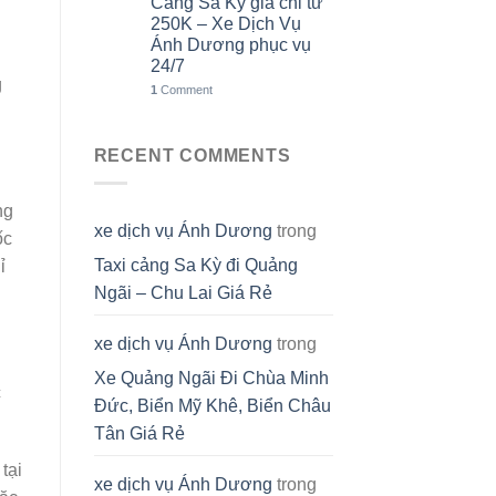
Cảng Sa Kỳ giá chỉ từ
250K – Xe Dịch Vụ
Ánh Dương phục vụ
24/7
g
1
Comment
RECENT COMMENTS
ng
xe dịch vụ Ánh Dương
trong
ốc
Taxi cảng Sa Kỳ đi Quảng
ỉ
Ngãi – Chu Lai Giá Rẻ
xe dịch vụ Ánh Dương
trong
Xe Quảng Ngãi Đi Chùa Minh
c
Đức, Biển Mỹ Khê, Biển Châu
Tân Giá Rẻ
tại
xe dịch vụ Ánh Dương
trong