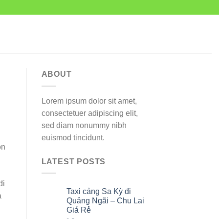
ABOUT
Lorem ipsum dolor sit amet,
consectetuer adipiscing elit,
sed diam nonummy nibh
euismod tincidunt.
ọn
LATEST POSTS
đi
Taxi cảng Sa Kỳ đi
07
à
Th8
Quảng Ngãi – Chu Lai
Giá Rẻ