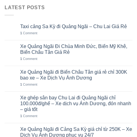
LATEST POSTS
Taxi cảng Sa Kỳ đi Quảng Ngãi – Chu Lai Giá Rẻ
07
Th8
1
Comment
Xe Quảng Ngãi Đi Chùa Minh Đức, Biển Mỹ Khê,
06
Th8
Biển Châu Tân Giá Rẻ
1
Comment
Xe Quảng Ngãi đi Biển Châu Tân giá rẻ chỉ 300K
05
Th8
bao xe – Xe Dịch Vụ Ánh Dương
1
Comment
Xe ghép sân bay Chu Lai đi Quảng Ngãi chỉ
02
Th8
100.000đ/ghế – Xe dịch vụ Ánh Dương, đón nhanh
– giá tốt
1
Comment
Xe Quảng Ngãi đi Cảng Sa Kỳ giá chỉ từ 250K – Xe
01
Th8
Dịch Vụ Ánh Dương phục vụ 24/7