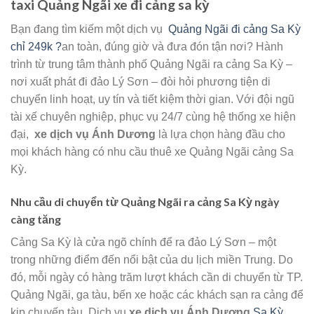
taxi Quảng Ngãi xe đi cảng sa kỳ
Bạn đang tìm kiếm một dịch vụ
Quảng Ngãi đi cảng Sa Kỳ
chỉ 249k ?
an toàn, đúng giờ và đưa đón tận nơi? Hành
trình từ trung tâm thành phố Quảng Ngãi ra cảng Sa Kỳ –
nơi xuất phát đi đảo Lý Sơn – đòi hỏi phương tiện di
chuyển linh hoạt, uy tín và tiết kiệm thời gian. Với đội ngũ
tài xế chuyên nghiệp, phục vụ 24/7 cùng hệ thống xe hiện
đại,
xe dịch vụ Ánh Dương
là lựa chọn hàng đầu cho
mọi khách hàng có nhu cầu thuê xe Quảng Ngãi cảng Sa
Kỳ.
Nhu cầu di chuyển từ Quảng Ngãi ra cảng Sa Kỳ ngày
càng tăng
Cảng Sa Kỳ là cửa ngõ chính để ra đảo Lý Sơn – một
trong những điểm đến nổi bật của du lịch miền Trung. Do
đó, mỗi ngày có hàng trăm lượt khách cần di chuyển từ TP.
Quảng Ngãi, ga tàu, bến xe hoặc các khách sạn ra cảng để
kịp chuyến tàu. Dịch vụ
xe dịch vụ Ánh Dương
Sa Kỳ