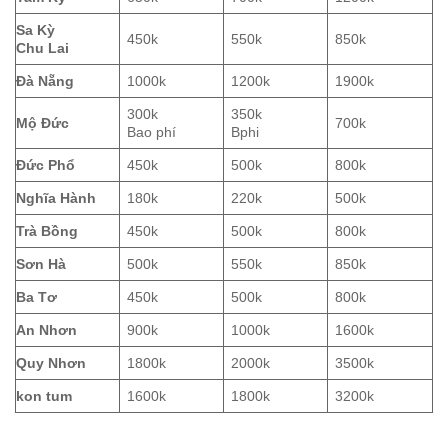
Sa Kỳ
450k
550k
850k
Chu Lai
Đà Nẵng
1000k
1200k
1900k
300k
350k
Mộ Đức
700k
Bao phí
Bphi
Đức Phổ
450k
500k
800k
Nghĩa Hành
180k
220k
500k
Trà Bồng
450k
500k
800k
Sơn Hà
500k
550k
850k
Ba Tơ
450k
500k
800k
An Nhơn
900k
1000k
1600k
Quy Nhơn
1800k
2000k
3500k
kon tum
1600k
1800k
3200k