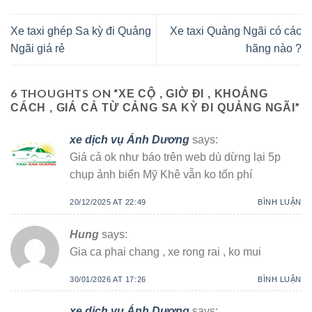
Xe taxi ghép Sa kỳ đi Quảng
Xe taxi Quảng Ngãi có các
Ngãi giá rẻ
hãng nào ?
6 THOUGHTS ON “
XE CỘ , GIỜ ĐI , KHOẢNG
”
CÁCH , GIÁ CẢ TỪ CẢNG SA KỲ ĐI QUẢNG NGÃI
xe dịch vụ Ánh Dương
says:
Giá cả ok như báo trên web dù dừng lại 5p
chụp ảnh biển Mỹ Khê vẫn ko tốn phí
20/12/2025 AT 22:49
BÌNH LUẬN
Hung
says:
Gia ca phai chang , xe rong rai , ko mui
30/01/2026 AT 17:26
BÌNH LUẬN
xe dịch vụ Ánh Dương
says: