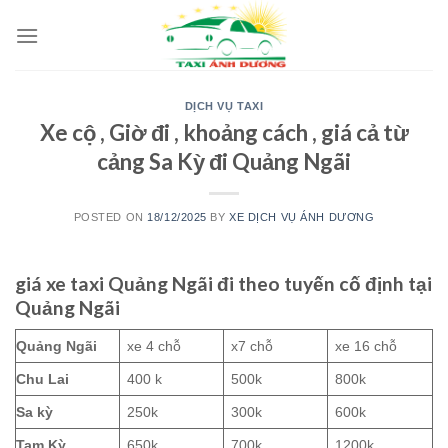
Skip
to
content
DỊCH VỤ TAXI
Xe cộ , Giờ đi , khoảng cách , giá cả từ
cảng Sa Kỳ đi Quảng Ngãi
POSTED ON
18/12/2025
BY
XE DỊCH VỤ ÁNH DƯƠNG
giá xe taxi Quảng Ngãi đi theo tuyến cố định tại
Quảng Ngãi
Quảng Ngãi
xe 4 chỗ
x7 chỗ
xe 16 chỗ
Chu Lai
400 k
500k
800k
Sa kỳ
250k
300k
600k
Tam Kỳ
650k
700k
1200k