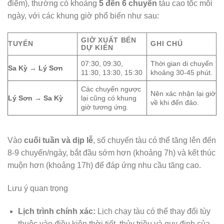
điểm), thường có khoảng
5 đến 6 chuyến
tàu cao tốc mỗi
ngày, với các khung giờ phổ biến như sau:
GIỜ XUẤT BẾN
TUYẾN
GHI CHÚ
DỰ KIẾN
07:30, 09:30,
Thời gian di chuyển
Sa Kỳ → Lý Sơn
11:30, 13:30, 15:30
khoảng 30-45 phút.
Các chuyến ngược
Nên xác nhận lại giờ
Lý Sơn → Sa Kỳ
lại cũng có khung
về khi đến đảo.
giờ tương ứng.
Vào
cuối tuần và dịp lễ
, số chuyến tàu có thể tăng lên đến
8-9 chuyến/ngày, bắt đầu sớm hơn (khoảng 7h) và kết thúc
muộn hơn (khoảng 17h) để đáp ứng nhu cầu tăng cao.
Lưu ý quan trọng
Lịch trình chính xác:
Lịch chạy tàu có thể thay đổi tùy
thuộc vào điều kiện thời tiết, thủy triều và quy định của