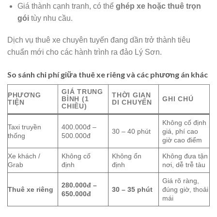
Giá thành cạnh tranh, có thể
ghép xe hoặc thuê trọn
gói
tùy nhu cầu.
Dịch vụ thuê xe chuyên tuyến đang dần trở thành tiêu
chuẩn mới cho các hành trình ra đảo Lý Sơn.
So sánh chi phí giữa thuê xe riêng và các phương án khác
GIÁ TRUNG
PHƯƠNG
THỜI GIAN
BÌNH (1
GHI CHÚ
TIỆN
DI CHUYỂN
CHIỀU)
Không cố định
Taxi truyền
400.000đ –
30 – 40 phút
giá, phí cao
thống
500.000đ
giờ cao điểm
Xe khách /
Không cố
Không ổn
Không đưa tận
Grab
định
định
nơi, dễ trễ tàu
Giá rõ ràng,
280.000đ –
Thuê xe riêng
30 – 35 phút
đúng giờ, thoải
650.000đ
mái