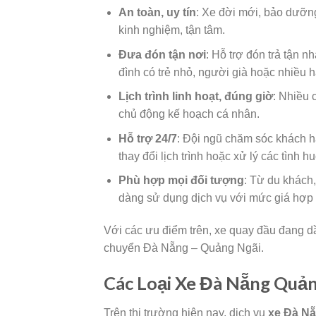
An toàn, uy tín
: Xe đời mới, bảo dưỡng 
kinh nghiệm, tận tâm.
Đưa đón tận nơi
: Hỗ trợ đón trả tận 
đình có trẻ nhỏ, người già hoặc nhiều h
Lịch trình linh hoạt, đúng giờ
: Nhiều 
chủ động kế hoạch cá nhân.
Hỗ trợ 24/7
: Đội ngũ chăm sóc khách h
thay đổi lịch trình hoặc xử lý các tình h
Phù hợp mọi đối tượng
: Từ du khách,
dàng sử dụng dịch vụ với mức giá hợp 
Với các ưu điểm trên, xe quay đầu đang d
chuyển Đà Nẵng – Quảng Ngãi.
Các Loại Xe Đà Nẵng Quả
Trên thị trường hiện nay, dịch vụ
xe Đà Nẵ