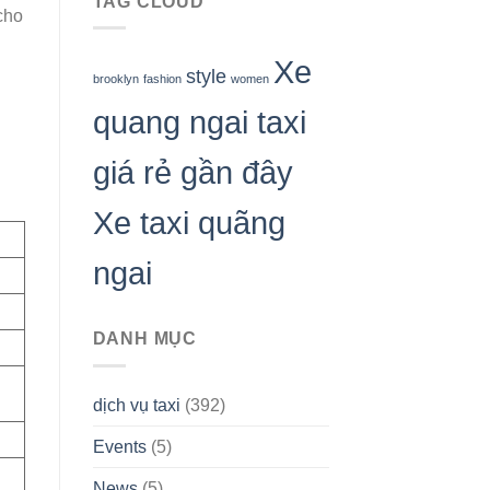
TAG CLOUD
cho
Xe
style
brooklyn
fashion
women
quang ngai taxi
giá rẻ gần đây
Xe taxi quãng
ngai
DANH MỤC
dịch vụ taxi
(392)
Events
(5)
News
(5)