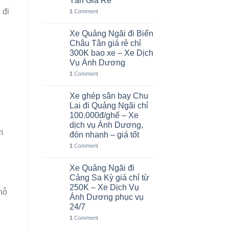
Tân Giá Rẻ
 đi
1
Comment
Xe Quảng Ngãi đi Biển
05
Th8
Châu Tân giá rẻ chỉ
300K bao xe – Xe Dịch
Vụ Ánh Dương
1
Comment
Xe ghép sân bay Chu
02
Th8
Lai đi Quảng Ngãi chỉ
100.000đ/ghế – Xe
dịch vụ Ánh Dương,
m
đón nhanh – giá tốt
1
Comment
Xe Quảng Ngãi đi
01
Th8
Cảng Sa Kỳ giá chỉ từ
250K – Xe Dịch Vụ
hỗ
Ánh Dương phục vụ
24/7
1
Comment