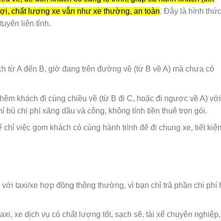
ó lợi, chất lượng xe vẫn như xe thường, an toàn
. Đây là hình thức
tuyến liên tỉnh.
ch từ A đến B, giờ đang trên đường về (từ B về A) mà chưa có
thêm khách đi cùng chiều về (từ B đi C, hoặc đi ngược về A) với
 bù chi phí xăng dầu và công, không tính tiền thuê trọn gói.
 chỉ việc gom khách có cùng hành trình để đi chung xe, tiết kiệ
với taxi/xe hợp đồng thông thường, vì bạn chỉ trả phần chi phí 
axi, xe dịch vụ có chất lượng tốt, sạch sẽ, tài xế chuyên nghiệp,