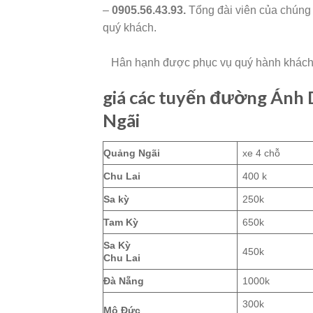
–
0905.56.43.93.
Tổng đài viên
của chúng t
quý khách.
Hân hạnh được phục vụ quý hành khách 
giá các tuyến đường Ánh 
Ngãi
Quảng Ngãi
xe 4 chỗ
Chu Lai
400 k
Sa kỳ
250k
Tam Kỳ
650k
Sa Kỳ
450k
Chu Lai
Đà Nẵng
1000k
300k
Mộ Đức