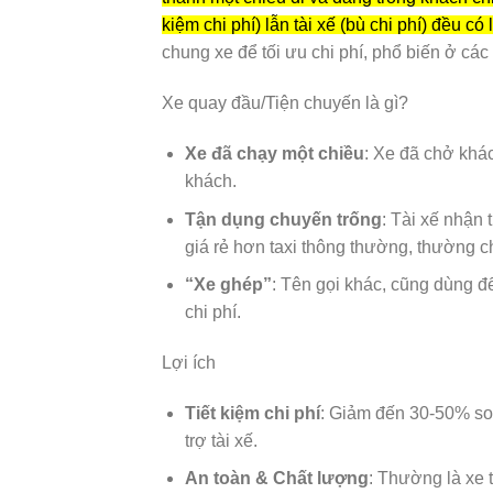
kiệm chi phí) lẫn tài xế (bù chi phí) đều c
chung xe để tối ưu chi phí, phổ biến ở các 
Xe quay đầu/Tiện chuyến là gì?
Xe đã chạy một chiều
: Xe đã chở khá
khách.
Tận dụng chuyến trống
: Tài xế nhận 
giá rẻ hơn taxi thông thường, thường chỉ
“Xe ghép”
: Tên gọi khác, cũng dùng để
chi phí.
Lợi ích
Tiết kiệm chi phí
: Giảm đến 30-50% so 
trợ tài xế.
An toàn & Chất lượng
: Thường là xe t