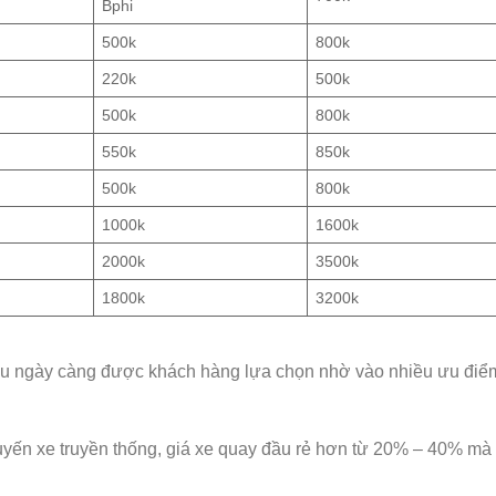
Bphi
500k
800k
220k
500k
500k
800k
550k
850k
500k
800k
1000k
1600k
2000k
3500k
1800k
3200k
u ngày càng được khách hàng lựa chọn nhờ vào nhiều ưu điể
uyến xe truyền thống, giá xe quay đầu rẻ hơn từ 20% – 40% mà