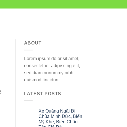
ABOUT
Lorem ipsum dolor sit amet,
consectetuer adipiscing elit,
sed diam nonummy nibh
euismod tincidunt.
ó
LATEST POSTS
Xe Quảng Ngãi Đi
06
Th8
Chùa Minh Đức, Biển
Mỹ Khê, Biển Châu