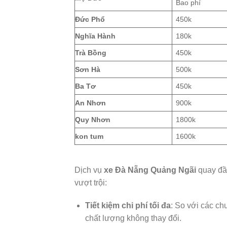
Bao phí
Đức Phổ
450k
Nghĩa Hành
180k
Trà Bồng
450k
Sơn Hà
500k
Ba Tơ
450k
An Nhơn
900k
Quy Nhơn
1800k
kon tum
1600k
Dịch vụ
xe Đà Nẵng Quảng Ngãi
quay đầ
vượt trội:
Tiết kiệm chi phí tối đa
: So với các ch
chất lượng không thay đổi.