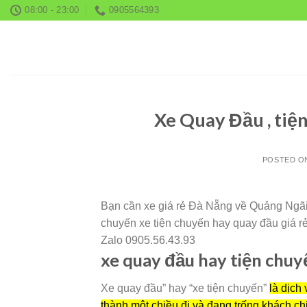
Skip
08:00 - 23:00
0905564393
to
content
Xe Quay Đầu , tiệ
POSTED 
Bạn cần xe giá rẻ Đà Nẵng về Quảng Ngãi
chuyến xe tiện chuyến hay quay đầu giá rẻ 
Zalo 0905.56.43.93
xe quay đầu hay tiện chuyế
Xe quay đầu” hay “xe tiện chuyến”
là dịch
thành một chiều đi và đang trống khách chi