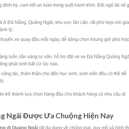
định kỳ, cam kết an toàn trong suốt hành trình. Đội ngũ tài xế 
nhà ở Đà Nẵng, Quảng Ngãi, khu vực lân cận, rất phù hợp với gia
ành lý.
chuyến xe quay đầu mỗi ngày, dễ dàng chọn khung giờ phù hợp
àng luôn sẵn sàng tư vấn, hỗ trợ đặt vé xe Đà Nẵng Quảng Ngã
uống phát sinh bất cứ lúc nào.
 công tác, thăm thân cho đến học sinh, sinh viên đều có thể dễ
lý.
ần trở thành lựa chọn hàng đầu cho khách hàng có nhu cầu di
ng Ngãi Được Ưa Chuộng Hiện Nay
ng đi Quảng Ngãi
rất đa dạng về chủng loại, quy mô và hình t