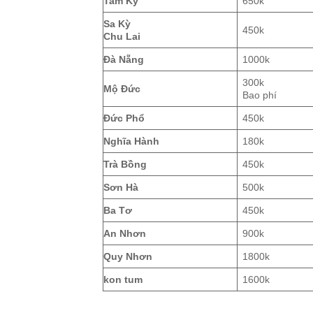
Tam Kỳ
650k
Sa Kỳ
450k
Chu Lai
Đà Nẵng
1000k
300k
Mộ Đức
Bao phí
Đức Phổ
450k
Nghĩa Hành
180k
Trà Bồng
450k
Sơn Hà
500k
Ba Tơ
450k
An Nhơn
900k
Quy Nhơn
1800k
kon tum
1600k