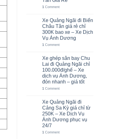
Tân Giá Rẻ
1
Comment
Xe Quảng Ngãi đi Biển
05
Th8
Châu Tân giá rẻ chỉ
300K bao xe – Xe Dịch
Vụ Ánh Dương
1
Comment
Xe ghép sân bay Chu
02
Th8
Lai đi Quảng Ngãi chỉ
100.000đ/ghế – Xe
dịch vụ Ánh Dương,
đón nhanh – giá tốt
1
Comment
Xe Quảng Ngãi đi
01
Th8
Cảng Sa Kỳ giá chỉ từ
250K – Xe Dịch Vụ
Ánh Dương phục vụ
24/7
1
Comment