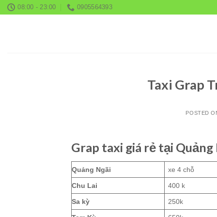
Skip
08:00 - 23:00
0905564393
to
content
Taxi Grap T
POSTED 
Grap taxi giá rẻ tại Quảng
Quảng Ngãi
xe 4 chỗ
Chu Lai
400 k
Sa kỳ
250k