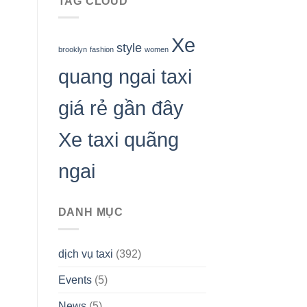
TAG CLOUD
Xe
style
brooklyn
fashion
women
quang ngai taxi
giá rẻ gần đây
Xe taxi quãng
i
ngai
DANH MỤC
dịch vụ taxi
(392)
Events
(5)
News
(5)