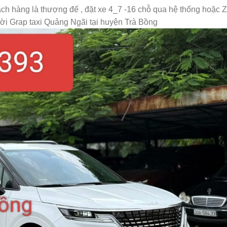
ách hàng là thượng đế , đặt xe 4_7 -16 chỗ qua hệ thống hoặc Z
i Grap taxi Quảng Ngãi tại huyện Trà Bồng