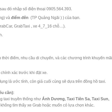
i sau đó nhập số điện thoại 0905.564.393.
ồng) và
điểm đến
(TP Quảng Ngãi ) ) của bạn.
abCar, GrabTaxi , xe 4_7_16 chỗ…).
nh.
o thời điểm, nhu cầu di chuyển, và các chương trình khuyến mã
chính xác trước khi đặt xe.
 dụng là ước tính, còn giá cuối cùng sẽ dựa trên đồng hồ taxi.
ếu cần):
g taxi truyền thống như
Ánh Dương, Taxi Tiên Sa, Taxi Sun,
không tìm thấy xe Grab hoặc muốn có lựa chọn khác.