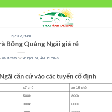
DỊCH VỤ TAXI
rà Bồng Quảng Ngãi giá rẻ
ON
09/11/2025
BY
XE DỊCH VỤ ÁNH DƯƠNG
 Ngãi căn cứ vào các tuyến cố định
x7 chỗ
xe 16 chỗ
500k
800k
300k
600k