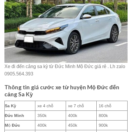
Xe đi đến cảng sa kỳ từ Đức Minh Mộ Đức giá rẻ . Lh zalo
0905.564.393
Thông tin giá cước xe từ huyện Mộ Đức đến
cảng Sa Kỳ
Sa Kỳ
xe 4 chỗ
xe 7 chỗ
16 chỗ
Đức Minh
350k
400k
800k
M
ộ
Đức
400k
450k
900k