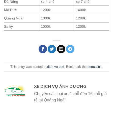
Đà Nẵng
xe 4 chỗ
xe 7 chỗ
Mộ Đức
1200k
1400k
Quảng Ngãi
1000k
1200k
Sa kỳ
1000k
1200k
This entry was posted in
dịch vụ taxi
. Bookmark the
permalink
.
XE DỊCH VỤ ÁNH DƯƠNG
Chuyên các loại xe 4 chỗ đến 16 chỗ giá
rẻ tại Quảng Ngãi