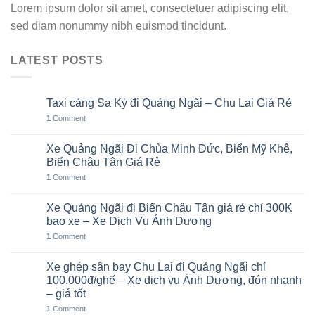
Lorem ipsum dolor sit amet, consectetuer adipiscing elit,
sed diam nonummy nibh euismod tincidunt.
LATEST POSTS
Taxi cảng Sa Kỳ đi Quảng Ngãi – Chu Lai Giá Rẻ
07
Th8
1
Comment
Xe Quảng Ngãi Đi Chùa Minh Đức, Biển Mỹ Khê,
06
Th8
Biển Châu Tân Giá Rẻ
1
Comment
Xe Quảng Ngãi đi Biển Châu Tân giá rẻ chỉ 300K
05
Th8
bao xe – Xe Dịch Vụ Ánh Dương
1
Comment
Xe ghép sân bay Chu Lai đi Quảng Ngãi chỉ
02
Th8
100.000đ/ghế – Xe dịch vụ Ánh Dương, đón nhanh
– giá tốt
1
Comment