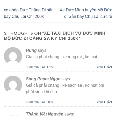
xe ghép Đức Thắng Đi sân
Xe Đức Minh huyện Mộ Đức
bay Chu Lai Chỉ 200k
đi Sân bay Chu Lai cực rẻ
3 THOUGHTS ON “
XE TAXI DỊCH VỤ ĐỨC MINH
”
MỘ ĐỨC ĐI CẢNG SA KỲ CHỈ 350K
Hung
says:
Gia ca phai chang , xe rong rai , ko mui
30/01/2026 AT 17:59
BÌNH LUẬN
Sang Phạm Ngọc
says:
Giá cả phải chăng , xe sạch sẽ , ko mất phí
phát sinh khi chờ
09/04/2026 AT 08:35
BÌNH LUẬN
Thành Việt Nguyễn
says: