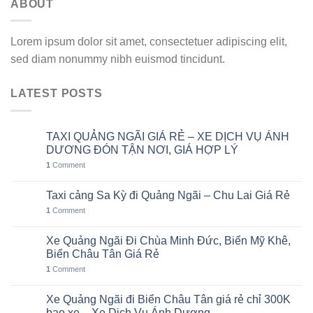
ABOUT
Lorem ipsum dolor sit amet, consectetuer adipiscing elit,
sed diam nonummy nibh euismod tincidunt.
LATEST POSTS
TAXI QUẢNG NGÃI GIÁ RẺ – XE DỊCH VỤ ÁNH
10
Th8
DƯƠNG ĐÓN TẬN NƠI, GIÁ HỢP LÝ
1
Comment
Taxi cảng Sa Kỳ đi Quảng Ngãi – Chu Lai Giá Rẻ
07
Th8
1
Comment
Xe Quảng Ngãi Đi Chùa Minh Đức, Biển Mỹ Khê,
06
Th8
Biển Châu Tân Giá Rẻ
1
Comment
Xe Quảng Ngãi đi Biển Châu Tân giá rẻ chỉ 300K
05
Th8
bao xe – Xe Dịch Vụ Ánh Dương