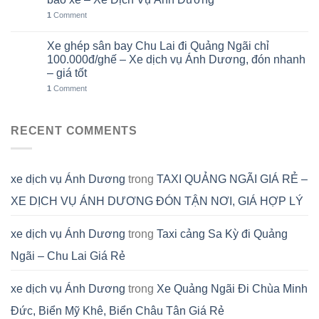
1
Comment
Xe ghép sân bay Chu Lai đi Quảng Ngãi chỉ
02
Th8
100.000đ/ghế – Xe dịch vụ Ánh Dương, đón nhanh
– giá tốt
1
Comment
RECENT COMMENTS
xe dịch vụ Ánh Dương
trong
TAXI QUẢNG NGÃI GIÁ RẺ –
XE DỊCH VỤ ÁNH DƯƠNG ĐÓN TẬN NƠI, GIÁ HỢP LÝ
xe dịch vụ Ánh Dương
trong
Taxi cảng Sa Kỳ đi Quảng
Ngãi – Chu Lai Giá Rẻ
xe dịch vụ Ánh Dương
trong
Xe Quảng Ngãi Đi Chùa Minh
Đức, Biển Mỹ Khê, Biển Châu Tân Giá Rẻ