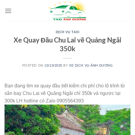
Skip
to
content
DỊCH VỤ TAXI
Xe Quay Đầu Chu Lai về Quảng Ngãi
350k
POSTED ON
10/10/2025
BY
XE DỊCH VỤ ÁNH DƯƠNG
Bạn đang tìm xe quay đầu tiết kiệm chi phí cho lộ trình từ
sân bay Chu Lai về Quảng Ngãi chỉ 350k và ngược lại
300k LH hotline có Zalo 0905564393