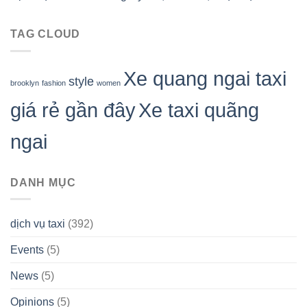
TAG CLOUD
Xe quang ngai taxi
style
brooklyn
fashion
women
giá rẻ gần đây
Xe taxi quãng
ngai
DANH MỤC
dịch vụ taxi
(392)
Events
(5)
News
(5)
Opinions
(5)