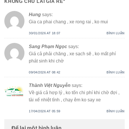
”
KHÔNG CHU LAI GIÁ RẺ
Hung
says:
Gia ca phai chang , xe rong rai , ko mui
30/01/2026 AT 18:07
BÌNH LUẬN
Sang Phạm Ngọc
says:
Giá cả phải chăng , xe sạch sẽ , ko mất phí
phát sinh khi chờ
09/04/2026 AT 08:42
BÌNH LUẬN
Thành Việt Nguyễn
says:
Về giá cả hợp lý , ko tốn chi phí khi chờ đợi ,
tài xế nhiệt tình , chạy êm ko say xe
17/04/2026 AT 05:59
BÌNH LUẬN
Để lại một bình luận