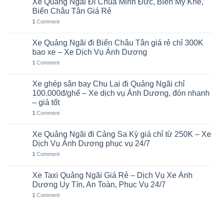
Xe Quảng Ngãi Đi Chùa Minh Đức, Biển Mỹ Khê,
06
Th8
Biển Châu Tân Giá Rẻ
1
Comment
Xe Quảng Ngãi đi Biển Châu Tân giá rẻ chỉ 300K
05
Th8
bao xe – Xe Dịch Vụ Ánh Dương
1
Comment
Xe ghép sân bay Chu Lai đi Quảng Ngãi chỉ
02
Th8
100.000đ/ghế – Xe dịch vụ Ánh Dương, đón nhanh
– giá tốt
1
Comment
Xe Quảng Ngãi đi Cảng Sa Kỳ giá chỉ từ 250K – Xe
01
Th8
Dịch Vụ Ánh Dương phục vụ 24/7
1
Comment
Xe Taxi Quảng Ngãi Giá Rẻ – Dịch Vụ Xe Ánh
31
Th7
Dương Uy Tín, An Toàn, Phục Vụ 24/7
1
Comment