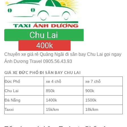
Chuyên xe giá rẻ Quảng Ngãi đi sân bay Chu Lai gọi ngay
Ánh Dương Travel 0905.56.43.93
GIÁ XE ĐỨC PHỔ ĐI SÂN BAY CHU LAI
Đức Phổ
xe 4 chỗ
xe 7 chỗ
Chu Lai
850k
900k
Đà Nẵng
1400k
1500k
Taxxi
15k/km
18k/km