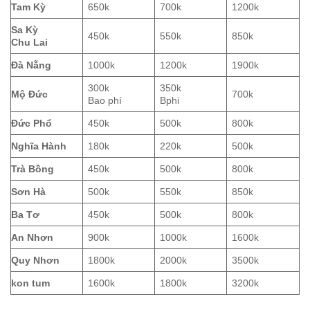
Tam Kỳ
650k
700k
1200k
Sa Kỳ
450k
550k
850k
Chu Lai
Đà Nẵng
1000k
1200k
1900k
300k
350k
Mộ Đức
700k
Bao phí
Bphi
Đức Phổ
450k
500k
800k
Nghĩa Hành
180k
220k
500k
Trà Bồng
450k
500k
800k
Sơn Hà
500k
550k
850k
Ba Tơ
450k
500k
800k
An Nhơn
900k
1000k
1600k
Quy Nhơn
1800k
2000k
3500k
kon tum
1600k
1800k
3200k