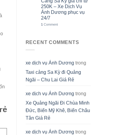
Cảng Sa Kỳ giá chỉ từ
250K – Xe Dịch Vụ
Ánh Dương phục vụ
à
24/7
1
Comment
eo
RECENT COMMENTS
xe dịch vụ Ánh Dương
trong
g
Taxi cảng Sa Kỳ đi Quảng
Ngãi – Chu Lai Giá Rẻ
tốn
xe dịch vụ Ánh Dương
trong
Xe Quảng Ngãi Đi Chùa Minh
rẻ
Đức, Biển Mỹ Khê, Biển Châu
Tân Giá Rẻ
xe dịch vụ Ánh Dương
trong