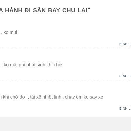
”
A HÀNH ĐI SÂN BAY CHU LAI
 , ko mui
BÌNH 
 , ko mất phí phát sinh khi chờ
BÌNH 
í khi chờ đợi , tài xế nhiệt tình , chạy êm ko say xe
BÌNH 