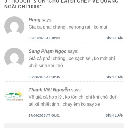
3 THOUGHTS ON “
CHU LAI ĐI GHÉP VỀ QUẢNG
”
NGÃI CHỈ 100K
Hung
says:
Gia ca phai chang , xe rong rai , ko mui
30/01/2026 AT 18:09
BÌNH LUẬN
Sang Phạm Ngọc
says:
Giá cả phải chăng , xe sạch sẽ , ko mất phí
phát sinh khi chờ
09/04/2026 AT 08:45
BÌNH LUẬN
Thành Việt Nguyễn
says:
Về giá cả hợp lý , ko tốn chi phí khi chờ đợi ,
tài xế nhiệt tình , chạy êm ko say xe
17/04/2026 AT 06:01
BÌNH LUẬN