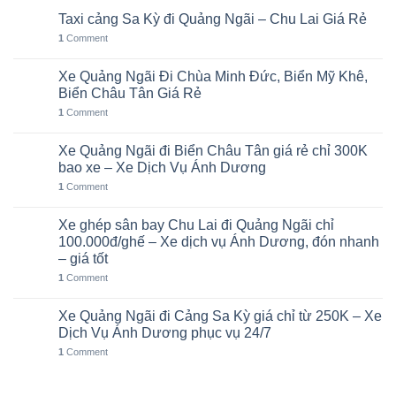
Taxi cảng Sa Kỳ đi Quảng Ngãi – Chu Lai Giá Rẻ
07
Th8
1
Comment
Xe Quảng Ngãi Đi Chùa Minh Đức, Biển Mỹ Khê,
06
Th8
Biển Châu Tân Giá Rẻ
1
Comment
Xe Quảng Ngãi đi Biển Châu Tân giá rẻ chỉ 300K
05
Th8
bao xe – Xe Dịch Vụ Ánh Dương
1
Comment
Xe ghép sân bay Chu Lai đi Quảng Ngãi chỉ
02
Th8
100.000đ/ghế – Xe dịch vụ Ánh Dương, đón nhanh
– giá tốt
1
Comment
Xe Quảng Ngãi đi Cảng Sa Kỳ giá chỉ từ 250K – Xe
01
Th8
Dịch Vụ Ánh Dương phục vụ 24/7
1
Comment