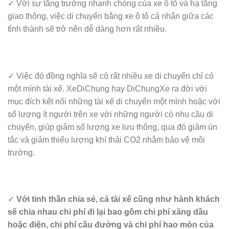
✓ Với sự tăng trưởng nhanh chóng của xe ô tô và hạ tầng
giao thông, việc di chuyển bằng xe ô tô cá nhân giữa các
tỉnh thành sẽ trở nên dễ dàng hơn rất nhiều.​
✓ Việc đó đồng nghĩa sẽ có rất nhiều xe di chuyển chỉ có
một mình tài xế. XeDiChung hay DiChungXe ra đời với
mục đích kết nối những tài xế di chuyển một mình hoặc với
số lượng ít người trên xe với những người có nhu cầu di
chuyển, giúp giảm số lượng xe lưu thông, qua đó giảm ùn
tắc và giảm thiểu lượng khí thải CO2 nhằm bảo vệ môi
trường.
✓
Với tinh thần chia sẻ, cả tài xế cũng như hành khách
sẽ chia nhau chi phí đi lại bao gồm chi phí xăng dầu
hoặc điện, chi phí cầu đường và chi phí hao mòn của