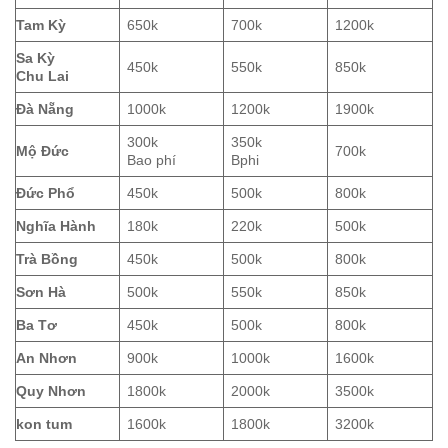
Tam Kỳ
650k
700k
1200k
Sa Kỳ
450k
550k
850k
Chu Lai
Đà Nẵng
1000k
1200k
1900k
300k
350k
Mộ Đức
700k
Bao phí
Bphi
Đức Phổ
450k
500k
800k
Nghĩa Hành
180k
220k
500k
Trà Bồng
450k
500k
800k
Sơn Hà
500k
550k
850k
Ba Tơ
450k
500k
800k
An Nhơn
900k
1000k
1600k
Quy Nhơn
1800k
2000k
3500k
kon tum
1600k
1800k
3200k