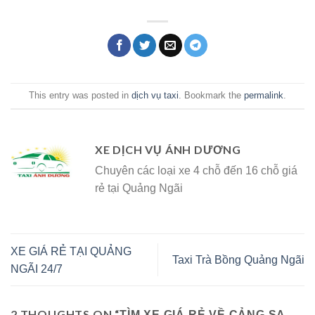
This entry was posted in
dịch vụ taxi
. Bookmark the
permalink
.
XE DỊCH VỤ ÁNH DƯƠNG
Chuyên các loại xe 4 chỗ đến 16 chỗ giá
rẻ tại Quảng Ngãi
XE GIÁ RẺ TẠI QUẢNG
Taxi Trà Bồng Quảng Ngãi
NGÃI 24/7
2 THOUGHTS ON “
TÌM XE GIÁ RẺ VỀ CẢNG SA