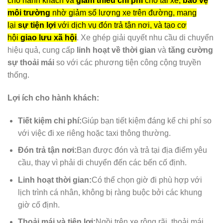
cho hành khách và
giảm thiểu chi phí
cho tài xế,
bảo vệ
môi trường
nhờ giảm số lượng xe trên đường, mang
lại
sự tiện lợi
với dịch vụ đón trả tận nơi, và tạo cơ
hội
giao lưu xã hội
. Xe ghép giải quyết nhu cầu di chuyển
hiệu quả, cung cấp
linh hoạt về thời gian
và
tăng cường
sự thoải mái
so với các phương tiện công cộng truyền
thống.
Lợi ích cho hành khách:
Tiết kiệm chi phí:
Giúp bạn tiết kiệm đáng kể chi phí so
với việc đi xe riêng hoặc taxi thông thường.
Đón trả tận nơi:
Bạn được đón và trả tại địa điểm yêu
cầu, thay vì phải di chuyển đến các bến cố định.
Linh hoạt thời gian:
Có thể chọn giờ đi phù hợp với
lịch trình cá nhân, không bị ràng buộc bởi các khung
giờ cố định.
Thoải mái và tiện lợi:
Ngồi trên xe rộng rãi, thoải mái