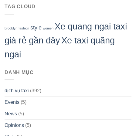
TAG CLOUD
Xe quang ngai taxi
style
brooklyn
fashion
women
giá rẻ gần đây
Xe taxi quãng
ngai
DANH MỤC
dịch vụ taxi
(392)
Events
(5)
News
(5)
Opinions
(5)