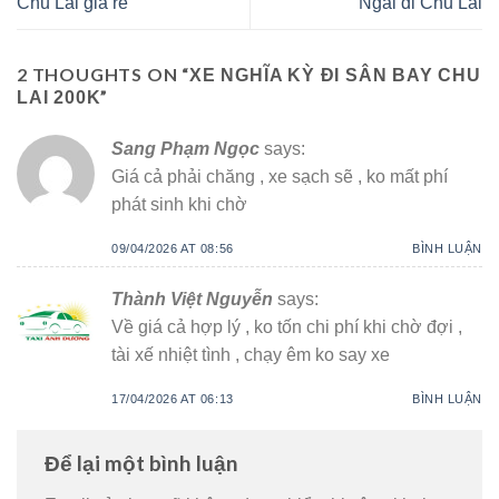
Chu Lai giá rẻ
Ngãi đi Chu Lai
2 THOUGHTS ON “
XE NGHĨA KỲ ĐI SÂN BAY CHU
”
LAI 200K
Sang Phạm Ngọc
says:
Giá cả phải chăng , xe sạch sẽ , ko mất phí
phát sinh khi chờ
09/04/2026 AT 08:56
BÌNH LUẬN
Thành Việt Nguyễn
says:
Về giá cả hợp lý , ko tốn chi phí khi chờ đợi ,
tài xế nhiệt tình , chạy êm ko say xe
17/04/2026 AT 06:13
BÌNH LUẬN
Để lại một bình luận