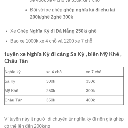
xe 450k xe 4 chỗ và 550k xe 7 chỗ
Đối với xe ghép
ghép nghĩa kỳ đi chu lai
200k/ghế 2ghế 300k
Xe Ghép
Nghĩa Kỳ đi Đà Nẵng 250k/ ghế
Bao xe 1000k xe 4 chỗ và 1200 xe 7 chỗ
tuyến xe Nghĩa Kỳ đi cảng Sa Kỳ , biển Mỹ Khê ,
Châu Tân
Nghĩa kỳ
xe 4 chỗ
xe 7 chỗ
Sa Kỳ
300k
350k
Mỹ Khê
250k
300k
Châu Tân
350k
400k
Vì tuyến này ít người di chuyển từ nghĩa kỳ đi nên giá ghép
có thể lên đến 200k/ng