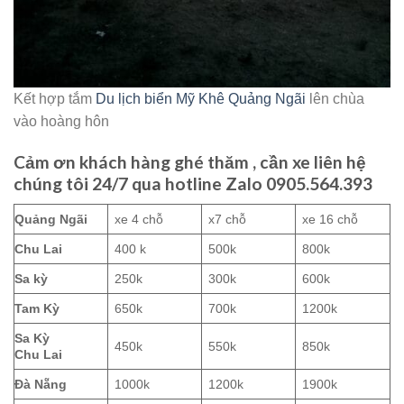
Kết hợp tắm
Du lịch biển Mỹ Khê Quảng Ngãi
lên chùa
vào hoàng hôn
Cảm ơn khách hàng ghé thăm , cần xe liên hệ
chúng tôi 24/7 qua hotline Zalo 0905.564.393
Quảng Ngãi
xe 4 chỗ
x7 chỗ
xe 16 chỗ
Chu Lai
400 k
500k
800k
Sa kỳ
250k
300k
600k
Tam Kỳ
650k
700k
1200k
Sa Kỳ
450k
550k
850k
Chu Lai
Đà Nẵng
1000k
1200k
1900k