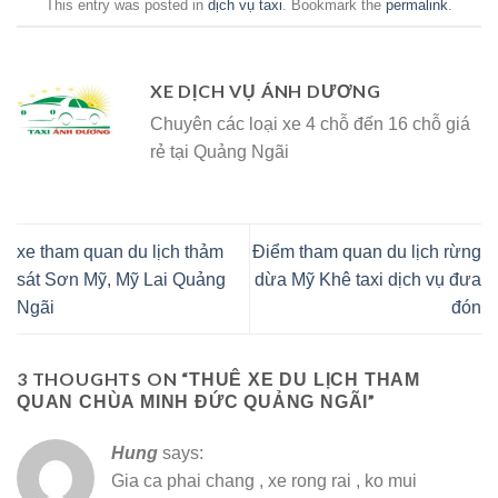
This entry was posted in
dịch vụ taxi
. Bookmark the
permalink
.
XE DỊCH VỤ ÁNH DƯƠNG
Chuyên các loại xe 4 chỗ đến 16 chỗ giá
rẻ tại Quảng Ngãi
xe tham quan du lịch thảm
Điểm tham quan du lịch rừng
sát Sơn Mỹ, Mỹ Lai Quảng
dừa Mỹ Khê taxi dịch vụ đưa
Ngãi
đón
3 THOUGHTS ON “
THUÊ XE DU LỊCH THAM
”
QUAN CHÙA MINH ĐỨC QUẢNG NGÃI
Hung
says:
Gia ca phai chang , xe rong rai , ko mui