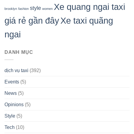
Xe quang ngai taxi
style
brooklyn
fashion
women
giá rẻ gần đây
Xe taxi quãng
ngai
DANH MỤC
dịch vụ taxi
(392)
Events
(5)
News
(5)
Opinions
(5)
Style
(5)
Tech
(10)