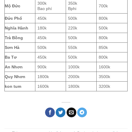
300k
350k
Mộ Đức
700k
Bao phí
Bphi
Đức Phổ
450k
500k
800k
Nghĩa Hành
180k
220k
500k
Trà Bồng
450k
500k
800k
Sơn Hà
500k
550k
850k
Ba Tơ
450k
500k
800k
An Nhơn
900k
1000k
1600k
Quy Nhơn
1800k
2000k
3500k
kon tum
1600k
1800k
3200k