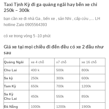
Taxi Tịnh Kỳ đi ga quảng ngãi hay bến xe chỉ
250k – 300k
bạn cần xe đi nhà Ga , bến xe , sản Nhi , cấp cứu ,… LH
hotline Zalo 0905564393
có xe trong vòng 5 -10 phút
Giá xe tại mọi chiều đi đến đều có xe 2 đầu như
sau
Quảng Ngãi
xe 4 chỗ
x7 chỗ
xe 16 chỗ
Chu Lai
400 k
500k
800k
Sa kỳ
250k
300k
600k
Tam Kỳ
650k
700k
1200k
Sa Kỳ
450k
550k
850k
Chu Lai
Đà Nẵng
1000k
1200k
1900k