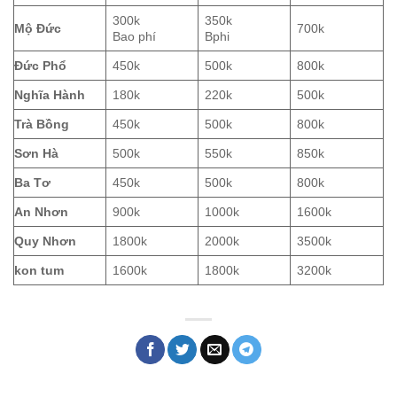
300k
350k
Mộ Đức
700k
Bao phí
Bphi
Đức Phổ
450k
500k
800k
Nghĩa Hành
180k
220k
500k
Trà Bồng
450k
500k
800k
Sơn Hà
500k
550k
850k
Ba Tơ
450k
500k
800k
An Nhơn
900k
1000k
1600k
Quy Nhơn
1800k
2000k
3500k
kon tum
1600k
1800k
3200k