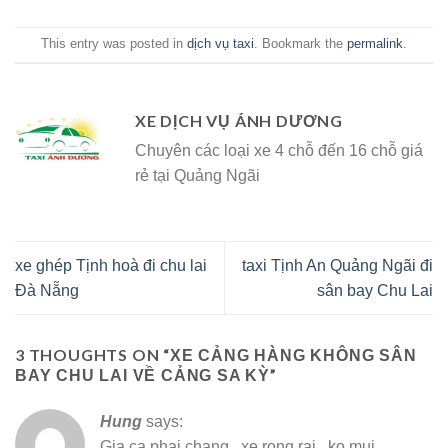
This entry was posted in
dịch vụ taxi
. Bookmark the
permalink
.
XE DỊCH VỤ ÁNH DƯƠNG
Chuyên các loại xe 4 chỗ đến 16 chỗ giá
rẻ tại Quảng Ngãi
xe ghép Tịnh hoà đi chu lai
taxi Tịnh An Quảng Ngãi đi
Đà Nẵng
sân bay Chu Lai
3 THOUGHTS ON “
XE CẢNG HÀNG KHÔNG SÂN
”
BAY CHU LAI VỀ CẢNG SA KỲ
Hung
says:
Gia ca phai chang , xe rong rai , ko mui