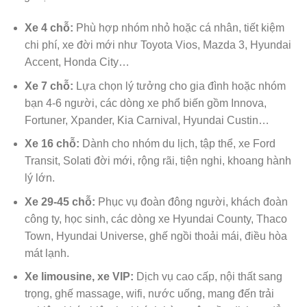
Xe 4 chỗ:
Phù hợp nhóm nhỏ hoặc cá nhân, tiết kiệm
chi phí, xe đời mới như Toyota Vios, Mazda 3, Hyundai
Accent, Honda City…
Xe 7 chỗ:
Lựa chọn lý tưởng cho gia đình hoặc nhóm
bạn 4-6 người, các dòng xe phổ biến gồm Innova,
Fortuner, Xpander, Kia Carnival, Hyundai Custin…
Xe 16 chỗ:
Dành cho nhóm du lịch, tập thể, xe Ford
Transit, Solati đời mới, rộng rãi, tiện nghi, khoang hành
lý lớn.
Xe 29-45 chỗ:
Phục vụ đoàn đông người, khách đoàn
công ty, học sinh, các dòng xe Hyundai County, Thaco
Town, Hyundai Universe, ghế ngồi thoải mái, điều hòa
mát lạnh.
Xe limousine, xe VIP:
Dịch vụ cao cấp, nội thất sang
trọng, ghế massage, wifi, nước uống, mang đến trải