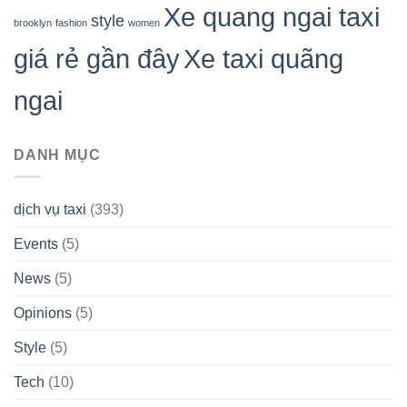
Xe quang ngai taxi
style
brooklyn
fashion
women
giá rẻ gần đây
Xe taxi quãng
ngai
DANH MỤC
dịch vụ taxi
(393)
Events
(5)
News
(5)
Opinions
(5)
Style
(5)
Tech
(10)