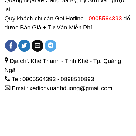
Quảng Ngãi về Cảng Sa Kỳ, Lý Sơn và ngược
lại.
Quý khách chỉ cần Gọi Hotline -
0905564393
để
được Báo Giá + Tư Vấn Miễn Phí.
Địa chỉ: Khê Thanh - Tịnh Khê - Tp. Quảng
Ngãi
Tel: 0905564393 - 0898510893
Email: xedichvuanhduong@gmail.com