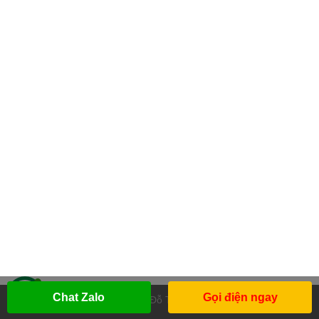
Chat Zalo
Gọi điện ngay
Design by
Đỗ Thanh Thái