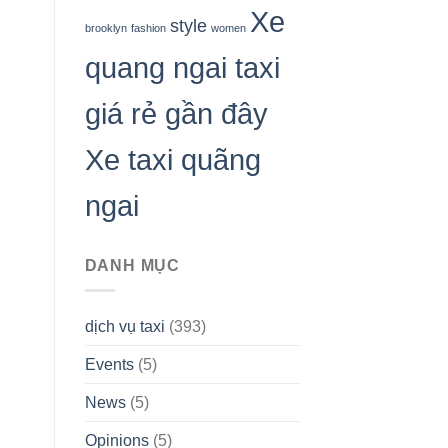
Xe
style
brooklyn
fashion
women
quang ngai taxi
giá rẻ gần đây
Xe taxi quãng
ngai
DANH MỤC
dịch vụ taxi
(393)
Events
(5)
News
(5)
Opinions
(5)