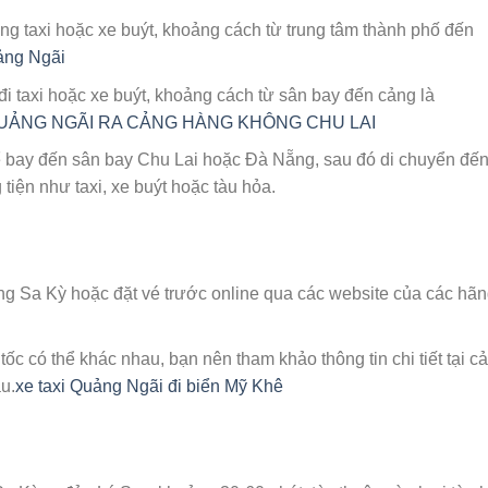
ng taxi hoặc xe buýt, khoảng cách từ trung tâm thành phố đến
ảng Ngãi
đi taxi hoặc xe buýt, khoảng cách từ sân bay đến cảng là
QUẢNG NGÃI RA CẢNG HÀNG KHÔNG CHU LAI
 bay đến sân bay Chu Lai hoặc Đà Nẵng, sau đó di chuyển đế
iện như taxi, xe buýt hoặc tàu hỏa.
ảng Sa Kỳ hoặc đặt vé trước online qua các website của các hã
 tốc có thể khác nhau, bạn nên tham khảo thông tin chi tiết tại c
u.
xe taxi Quảng Ngãi đi biển Mỹ Khê