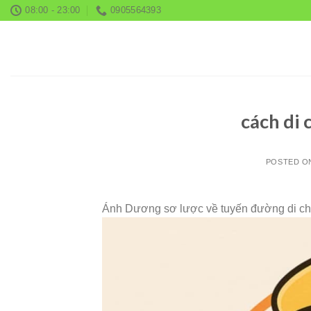
Skip
08:00 - 23:00
0905564393
to
content
cách di
POSTED 
Ánh Dương sơ lược về tuyến đường di chu