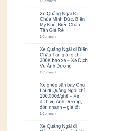
1
Comment
Xe Quảng Ngãi Đi
06
Th8
Chùa Minh Đức, Biển
Mỹ Khê, Biển Châu
Tân Giá Rẻ
1
Comment
Xe Quảng Ngãi đi Biển
05
Th8
Châu Tân giá rẻ chỉ
300K bao xe – Xe Dịch
Vụ Ánh Dương
1
Comment
Xe ghép sân bay Chu
02
Th8
Lai đi Quảng Ngãi chỉ
100.000đ/ghế – Xe
dịch vụ Ánh Dương,
đón nhanh – giá tốt
1
Comment
Xe Quảng Ngãi đi
01
Th8