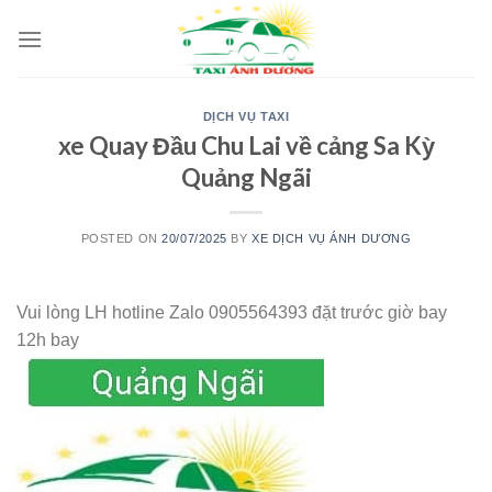
Skip
to
content
DỊCH VỤ TAXI
xe Quay Đầu Chu Lai về cảng Sa Kỳ
Quảng Ngãi
POSTED ON
20/07/2025
BY
XE DỊCH VỤ ÁNH DƯƠNG
Vui lòng LH hotline Zalo 0905564393 đặt trước giờ bay
12h bay