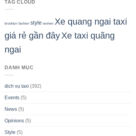
TAG CLOUD
Xe quang ngai taxi
style
brooklyn
fashion
women
giá rẻ gần đây
Xe taxi quãng
ngai
DANH MỤC
dịch vụ taxi
(392)
Events
(5)
News
(5)
Opinions
(5)
Style
(5)