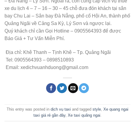
– Đà Nẵng – Lý Sơn. Ngoài ra, còn cung cấp vịch vụ thuê
xe du lịch 4 – 7 – 16 – 30 – 45 chỗ đưa đón khách tại sân
bay Chu Lai – Sân bay Đà Nẵng, phố cổ Hội An, thành phố
Quảng Ngãi về Cảng Sa Kỳ, Lý Sơn và ngược lại.
Quý khách chỉ cần Gọi Hotline – 0905564393 để được
Báo Giá + Tư Vấn Miễn Phí.
Địa chỉ: Khê Thanh – Tịnh Khê – Tp. Quảng Ngãi
Tel: 0905564393 – 0898510893
Email: xedichvuanhduong@gmail.com
This entry was posted in
dịch vụ taxi
and tagged
style
,
Xe quang ngai
taxi giá rẻ gần đây
,
Xe taxi quãng ngai
.