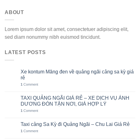
ABOUT
Lorem ipsum dolor sit amet, consectetuer adipiscing elit,
sed diam nonummy nibh euismod tincidunt.
LATEST POSTS
Xe kontum Măng đen về quảng ngãi cảng sa kỳ giá
11
Th8
rẻ
1
Comment
TAXI QUẢNG NGÃI GIÁ RẺ – XE DỊCH VỤ ÁNH
10
Th8
DƯƠNG ĐÓN TẬN NƠI, GIÁ HỢP LÝ
1
Comment
Taxi cảng Sa Kỳ đi Quảng Ngãi – Chu Lai Giá Rẻ
07
Th8
1
Comment