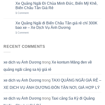
Xe Quảng Ngãi Đi Chùa Minh Đức, Biển Mỹ Khê,
06
Th8
Biển Châu Tân Giá Rẻ
1
Comment
Xe Quảng Ngãi đi Biển Châu Tân giá rẻ chỉ 300K
05
Th8
bao xe – Xe Dịch Vụ Ánh Dương
1
Comment
RECENT COMMENTS
xe dịch vụ Ánh Dương
trong
Xe kontum Măng đen về
quảng ngãi cảng sa kỳ giá rẻ
xe dịch vụ Ánh Dương
trong
TAXI QUẢNG NGÃI GIÁ RẺ –
XE DỊCH VỤ ÁNH DƯƠNG ĐÓN TẬN NƠI, GIÁ HỢP LÝ
xe dịch vụ Ánh Dương
trong
Taxi cảng Sa Kỳ đi Quảng