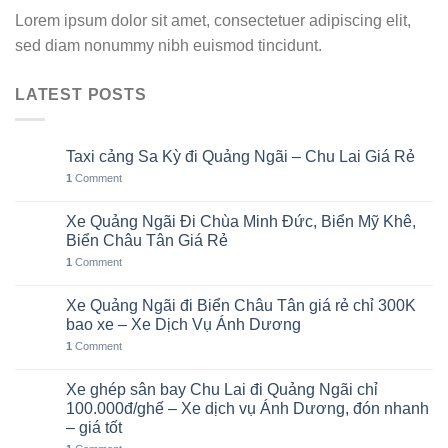
Lorem ipsum dolor sit amet, consectetuer adipiscing elit,
sed diam nonummy nibh euismod tincidunt.
LATEST POSTS
Taxi cảng Sa Kỳ đi Quảng Ngãi – Chu Lai Giá Rẻ
07
Th8
1
Comment
Xe Quảng Ngãi Đi Chùa Minh Đức, Biển Mỹ Khê,
06
Th8
Biển Châu Tân Giá Rẻ
1
Comment
Xe Quảng Ngãi đi Biển Châu Tân giá rẻ chỉ 300K
05
Th8
bao xe – Xe Dịch Vụ Ánh Dương
1
Comment
Xe ghép sân bay Chu Lai đi Quảng Ngãi chỉ
02
Th8
100.000đ/ghế – Xe dịch vụ Ánh Dương, đón nhanh
– giá tốt