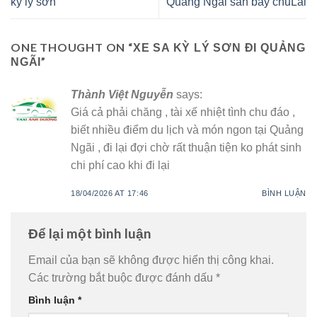
kỳ lý sơn
Quảng Ngãi sân bay chuLai
ONE THOUGHT ON “
XE SA KỲ LÝ SƠN ĐI QUẢNG
”
NGÃI
Thành Việt Nguyễn
says:
Giá cả phải chăng , tài xế nhiệt tình chu đáo ,
biết nhiều điểm du lịch và món ngon tại Quảng
Ngãi , đi lại đợi chờ rất thuận tiện ko phát sinh
chi phí cao khi đi lại
18/04/2026 AT 17:46
BÌNH LUẬN
Để lại một bình luận
Email của bạn sẽ không được hiển thị công khai.
Các trường bắt buộc được đánh dấu
*
Bình luận
*