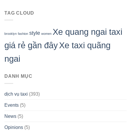
TAG CLOUD
Xe quang ngai taxi
style
brooklyn
fashion
women
giá rẻ gần đây
Xe taxi quãng
ngai
DANH MỤC
dịch vụ taxi
(393)
Events
(5)
News
(5)
Opinions
(5)