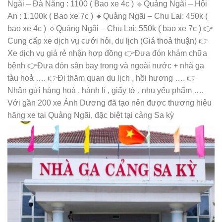
Ngãi – Đà Nẵng : 1100 ( Bao xe 4c ) 🔹Quảng Ngãi – Hội
An : 1.100k ( Bao xe 7c ) 🔹Quảng Ngãi – Chu Lai: 450k (
bao xe 4c ) 🔹Quảng Ngãi – Chu Lai: 550k ( bao xe 7c ) 👉
Cung cấp xe dịch vụ cưới hỏi, du lịch (Giá thoả thuận) 👉
Xe dịch vụ giá rẻ nhận hợp đồng 👉Đưa đón khám chữa
bệnh 👉Đưa đón sân bay trong và ngoài nước + nhà ga
tàu hoả …. 👉Đi thăm quan du lịch , hồi hương …. 👉
Nhận gửi hàng hoá , hành lí , giấy tờ , nhu yếu phẩm ….
Với gần 200 xe Ánh Dương đã tạo nên được thương hiệu
hãng xe tại Quảng Ngãi, đặc biệt tại cảng Sa kỳ