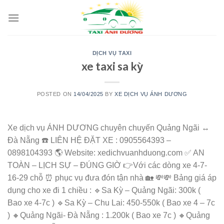
Skip
to
content
DỊCH VỤ TAXI
xe taxi sa kỳ
POSTED ON
14/04/2025
BY
XE DỊCH VỤ ÁNH DƯƠNG
Xe dịch vụ ÁNH DƯƠNG chuyên chuyến Quảng Ngãi ↔️
Đà Nẵng ☎️ LIÊN HỆ ĐẶT XE : 0905564393 –
0898104393 🌎 Website: xedichvuanhduong.com ✅ AN
TOÀN – LỊCH SỰ – ĐÚNG GIỜ 👉Với các dòng xe 4-7-
16-29 chỗ ⏰ phục vụ đưa đón tận nhà 🏡 💸💸 Bảng giá áp
dụng cho xe đi 1 chiều : 🔹Sa Kỳ – Quảng Ngãi: 300k (
Bao xe 4-7c ) 🔹Sa Kỳ – Chu Lai: 450-550k ( Bao xe 4 – 7c
) 🔸Quảng Ngãi- Đà Nẵng : 1.200k ( Bao xe 7c ) 🔸Quảng