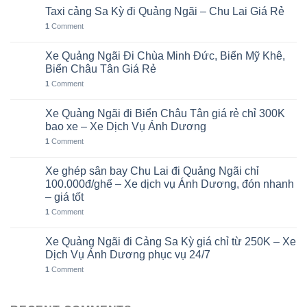
Taxi cảng Sa Kỳ đi Quảng Ngãi – Chu Lai Giá Rẻ
07
Th8
1
Comment
Xe Quảng Ngãi Đi Chùa Minh Đức, Biển Mỹ Khê,
06
Th8
Biển Châu Tân Giá Rẻ
1
Comment
Xe Quảng Ngãi đi Biển Châu Tân giá rẻ chỉ 300K
05
Th8
bao xe – Xe Dịch Vụ Ánh Dương
1
Comment
Xe ghép sân bay Chu Lai đi Quảng Ngãi chỉ
02
Th8
100.000đ/ghế – Xe dịch vụ Ánh Dương, đón nhanh
– giá tốt
1
Comment
Xe Quảng Ngãi đi Cảng Sa Kỳ giá chỉ từ 250K – Xe
01
Th8
Dịch Vụ Ánh Dương phục vụ 24/7
1
Comment