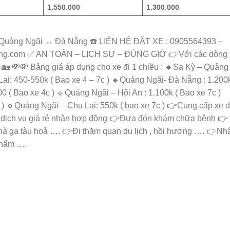
1.550.000
1.300.000
uảng Ngãi ↔️ Đà Nẵng ☎️ LIÊN HỆ ĐẶT XE : 0905564393 –
ong.com ✅ AN TOÀN – LỊCH SỰ – ĐÚNG GIỜ 👉Với các dòng 
🏡 💸💸 Bảng giá áp dụng cho xe đi 1 chiều : 🔹Sa Kỳ – Quảng
Lai: 450-550k ( Bao xe 4 – 7c ) 🔸Quảng Ngãi- Đà Nẵng : 1.200k
 ( Bao xe 4c ) 🔹Quảng Ngãi – Hội An : 1.100k ( Bao xe 7c )
 ) 🔹Quảng Ngãi – Chu Lai: 550k ( bao xe 7c ) 👉Cung cấp xe d
Xe dịch vụ giá rẻ nhận hợp đồng 👉Đưa đón khám chữa bệnh 👉
hà ga tàu hoả …. 👉Đi thăm quan du lịch , hồi hương …. 👉Nh
 phẩm ….