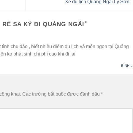
Xe du lịch Quảng Ngãi Lý Sơn
”
Á RẺ SA KỲ ĐI QUẢNG NGÃI
ệt tình chu đáo , biết nhiều điểm du lịch và món ngon tại Quảng
iện ko phát sinh chi phí cao khi đi lại
BÌNH 
công khai.
Các trường bắt buộc được đánh dấu
*