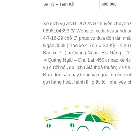
Sa Kỳ – Tam Kỳ
800.000
Xe dịch vụ ÁNH DƯƠNG chuyên chuyến Q
0898104393 🌎 Website: xedichvuanhdu
4-7-16-29 chỗ ⏰ phục vụ đưa đón tận nhà 
Ngãi: 300k ( Bao xe 4-7c ) 🔹Sa Kỳ – Chu 
Bao xe 7c ) 🔸Quảng Ngãi – Đà Nẵng : 1100
🔹Quảng Ngãi – Chu Lai: 450k ( bao xe 4c
vụ cưới hỏi, du lịch (Giá thoả thuận) 
Đưa đón sân bay trong và ngoài nước + n
gửi hàng hoá , hành lí , giấy tờ , nhu yếu