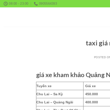
Skip
08:00 - 23:00
0905564393
to
content
taxi giá
POSTED 
giá xe kham khảo Quảng Ng
Tuyến xe
Giá xe
Chu Lai – Sa Kỳ
450.000
Chu Lai – Quảng Ngãi
400.000