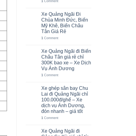
1
Comment
Xe Quảng Ngãi Đi
06
Th8
Chùa Minh Đức, Biển
Mỹ Khê, Biển Châu
Tân Giá Rẻ
1
Comment
Xe Quảng Ngãi đi Biển
05
Th8
Châu Tân giá rẻ chỉ
300K bao xe – Xe Dịch
Vụ Ánh Dương
1
Comment
Xe ghép sân bay Chu
02
Th8
Lai đi Quảng Ngãi chỉ
100.000đ/ghế – Xe
dịch vụ Ánh Dương,
đón nhanh – giá tốt
1
Comment
Xe Quảng Ngãi đi
01
Th8