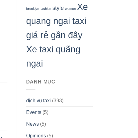
Xe
style
brooklyn
fashion
women
quang ngai taxi
giá rẻ gần đây
Xe taxi quãng
ngai
DANH MỤC
dịch vụ taxi
(393)
Events
(5)
News
(5)
Opinions
(5)