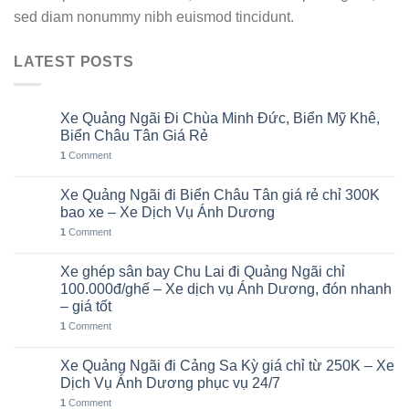
sed diam nonummy nibh euismod tincidunt.
LATEST POSTS
Xe Quảng Ngãi Đi Chùa Minh Đức, Biển Mỹ Khê,
06
Th8
Biển Châu Tân Giá Rẻ
1
Comment
Xe Quảng Ngãi đi Biển Châu Tân giá rẻ chỉ 300K
05
Th8
bao xe – Xe Dịch Vụ Ánh Dương
1
Comment
Xe ghép sân bay Chu Lai đi Quảng Ngãi chỉ
02
Th8
100.000đ/ghế – Xe dịch vụ Ánh Dương, đón nhanh
– giá tốt
1
Comment
Xe Quảng Ngãi đi Cảng Sa Kỳ giá chỉ từ 250K – Xe
01
Th8
Dịch Vụ Ánh Dương phục vụ 24/7
1
Comment