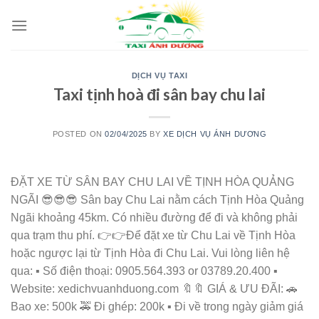
Skip
to
content
DỊCH VỤ TAXI
Taxi tịnh hoà đi sân bay chu lai
POSTED ON
02/04/2025
BY
XE DỊCH VỤ ÁNH DƯƠNG
ĐẶT XE TỪ SÂN BAY CHU LAI VỀ TỊNH HÒA QUẢNG
NGÃI 😎😎😎 Sân bay Chu Lai nằm cách Tịnh Hòa Quảng
Ngãi khoảng 45km. Có nhiều đường để đi và không phải
qua trạm thu phí. 👉👉Để đặt xe từ Chu Lai về Tịnh Hòa
hoặc ngược lại từ Tịnh Hòa đi Chu Lai. Vui lòng liên hệ
qua: ▪️ Số điện thoại: 0905.564.393 or 03789.20.400 ▪️
Website: xedichvuanhduong.com 🔖🔖 GIÁ & ƯU ĐÃI: 🚗
Bao xe: 500k 🚕 Đi ghép: 200k ▪️ Đi về trong ngày giảm giá