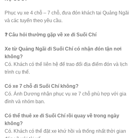
Phục vụ xe 4 chỗ – 7 chỗ, đưa đón khách tại Quảng Ngãi
và các tuyến theo yêu cầu.
❓ Câu hỏi thường gặp về xe đi Suối Chí
Xe từ Quảng Ngãi đi Suối Chí có nhận đón tận nơi
không?
Có. Khách có thể liên hệ để trao đổi địa điểm đón và lịch
trình cụ thể.
Có xe 7 chỗ đi Suối Chí không?
Có. Ánh Dương nhận phục vụ xe 7 chỗ phù hợp với gia
đình và nhóm bạn.
Có thể thuê xe đi Suối Chí rồi quay về trong ngày
không?
Có. Khách có thể đặt xe khứ hồi và thống nhất thời gian