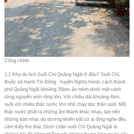
Cổng chính
1.1 Khu du lịch Suối Chí Quảng Ngãi ở đâu? Suối Chí,
thuộc xã Hạnh Tín Đông , huyện Nghĩa Hành, cách thành
phố Quảng Ngãi khoảng 35km, ẩn mình dưới một cánh
rừng nguyên sinh rộng lớn. Với chiều dài khoảng 4km,
suối với nhiều thác nước lớn nhỏ chạy dọc thân suối. Mỗi
thác nước phát ra những âm thanh khác nhau, tạo nên
những bản nhạc du dương khiến bất cứ ai lắng nghe đều
cảm thấy thư thái. Dưới chân suối Chí Quảng Ngãi là