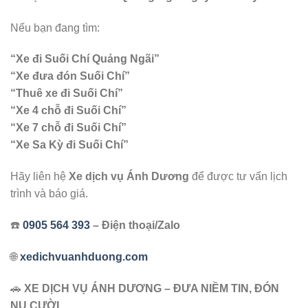
Nếu bạn đang tìm:
“Xe đi Suối Chí Quảng Ngãi”
“Xe đưa đón Suối Chí”
“Thuê xe đi Suối Chí”
“Xe 4 chỗ đi Suối Chí”
“Xe 7 chỗ đi Suối Chí”
“Xe Sa Kỳ đi Suối Chí”
Hãy liên hệ
Xe dịch vụ Ánh Dương
để được tư vấn lịch
trình và báo giá.
☎️
0905 564 393
– Điện thoại/Zalo
🌐
xedichvuanhduong.com
🚗
XE DỊCH VỤ ÁNH DƯƠNG – ĐƯA NIỀM TIN, ĐÓN
NỤ CƯỜI