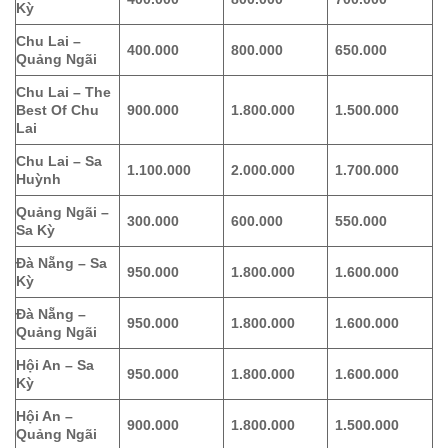
Kỳ
Chu Lai –
400.000
800.000
650.000
Quảng Ngãi
Chu Lai – The
Best Of Chu
900.000
1.800.000
1.500.000
Lai
Chu Lai – Sa
1.100.000
2.000.000
1.700.000
Huỳnh
Quảng Ngãi –
300.000
600.000
550.000
Sa Kỳ
Đà Nẵng – Sa
950.000
1.800.000
1.600.000
Kỳ
Đà Nẵng –
950.000
1.800.000
1.600.000
Quảng Ngãi
Hội An – Sa
950.000
1.800.000
1.600.000
Kỳ
Hội An –
900.000
1.800.000
1.500.000
Quảng Ngãi