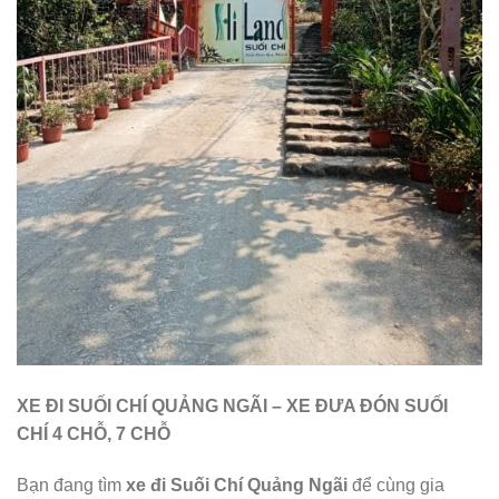
XE ĐI SUỐI CHÍ QUẢNG NGÃI – XE ĐƯA ĐÓN SUỐI
CHÍ 4 CHỖ, 7 CHỖ
Bạn đang tìm
xe đi Suối Chí Quảng Ngãi
để cùng gia