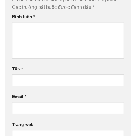
Các trường bắt buộc được đánh dấu
*
Bình luận
*
Tên
*
Email
*
Trang web