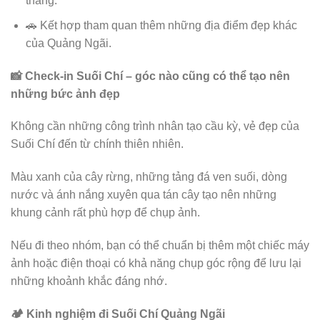
thẳng.
🚗 Kết hợp tham quan thêm những địa điểm đẹp khác
của Quảng Ngãi.
📸 Check-in Suối Chí – góc nào cũng có thể tạo nên
những bức ảnh đẹp
Không cần những công trình nhân tạo cầu kỳ, vẻ đẹp của
Suối Chí đến từ chính thiên nhiên.
Màu xanh của cây rừng, những tảng đá ven suối, dòng
nước và ánh nắng xuyên qua tán cây tạo nên những
khung cảnh rất phù hợp để chụp ảnh.
Nếu đi theo nhóm, bạn có thể chuẩn bị thêm một chiếc máy
ảnh hoặc điện thoại có khả năng chụp góc rộng để lưu lại
những khoảnh khắc đáng nhớ.
🏕️ Kinh nghiệm đi Suối Chí Quảng Ngãi