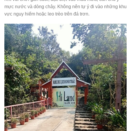
mực nước và dòng chảy. Không nên tự ý đi vào những khu
vực nguy hiểm hoặc leo trèo trên đá trơn.