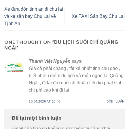
Xe đưa đón tịnh an đi chu lai
và xe sân bay Chu Lai về
Xe TAXI Sân Bay Chu Lai
Tịnh An
ONE THOUGHT ON “
DU LỊCH SUỐI CHÍ QUẢNG
”
NGÃI
Thành Việt Nguyễn
says:
Giá cả phải chăng , tài xế nhiệt tình chu đáo ,
biết nhiều điểm du lịch và món ngon tại Quảng
Ngãi , đi lại đợi chờ rất thuận tiện ko phát sinh
chi phí cao khi đi lại
18/04/2026 AT 16:46
BÌNH LUẬN
Để lại một bình luận
Email của bạn sẽ không được hiển thị công khai.