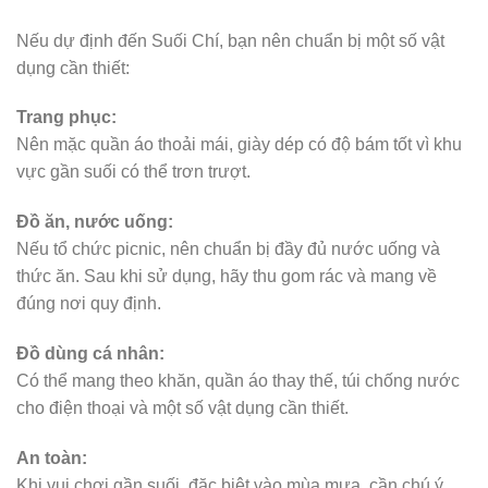
Nếu dự định đến Suối Chí, bạn nên chuẩn bị một số vật
dụng cần thiết:
Trang phục:
Nên mặc quần áo thoải mái, giày dép có độ bám tốt vì khu
vực gần suối có thể trơn trượt.
Đồ ăn, nước uống:
Nếu tổ chức picnic, nên chuẩn bị đầy đủ nước uống và
thức ăn. Sau khi sử dụng, hãy thu gom rác và mang về
đúng nơi quy định.
Đồ dùng cá nhân:
Có thể mang theo khăn, quần áo thay thế, túi chống nước
cho điện thoại và một số vật dụng cần thiết.
An toàn:
Khi vui chơi gần suối, đặc biệt vào mùa mưa, cần chú ý