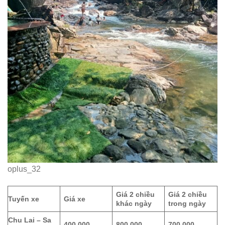
oplus_32
Giá 2 chiều
Giá 2 chiều
Tuyến xe
Giá xe
khác ngày
trong ngày
Chu Lai – Sa
400.000
800.000
700.000