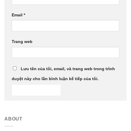
Email
*
Trang web
Lưu tên của tôi, email, và trang web trong trình
duyệt này cho lần bình luận kế tiếp của tôi.
ABOUT