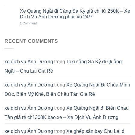
Xe Quảng Ngãi đi Cảng Sa Kỳ giá chỉ từ 250K – Xe
01
Th8
Dịch Vụ Ánh Dương phục vụ 24/7
1
Comment
RECENT COMMENTS
xe dịch vụ Ánh Dương
trong
Taxi cảng Sa Kỳ đi Quảng
Ngãi – Chu Lai Giá Rẻ
xe dịch vụ Ánh Dương
trong
Xe Quảng Ngãi Đi Chùa Minh
Đức, Biển Mỹ Khê, Biển Châu Tân Giá Rẻ
xe dịch vụ Ánh Dương
trong
Xe Quảng Ngãi đi Biển Châu
Tân giá rẻ chỉ 300K bao xe – Xe Dịch Vụ Ánh Dương
xe dịch vụ Ánh Dương
trong
Xe ghép sân bay Chu Lai đi