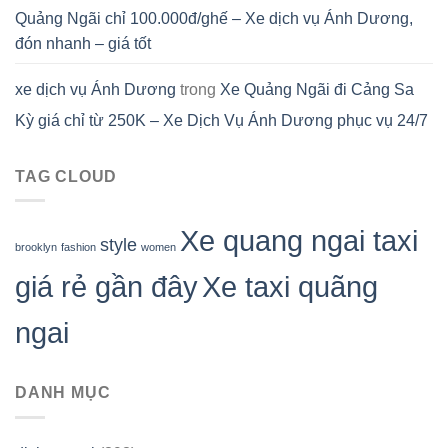
Quảng Ngãi chỉ 100.000đ/ghế – Xe dịch vụ Ánh Dương,
đón nhanh – giá tốt
xe dịch vụ Ánh Dương
trong
Xe Quảng Ngãi đi Cảng Sa
Kỳ giá chỉ từ 250K – Xe Dịch Vụ Ánh Dương phục vụ 24/7
TAG CLOUD
Xe quang ngai taxi
style
brooklyn
fashion
women
giá rẻ gần đây
Xe taxi quãng
ngai
DANH MỤC