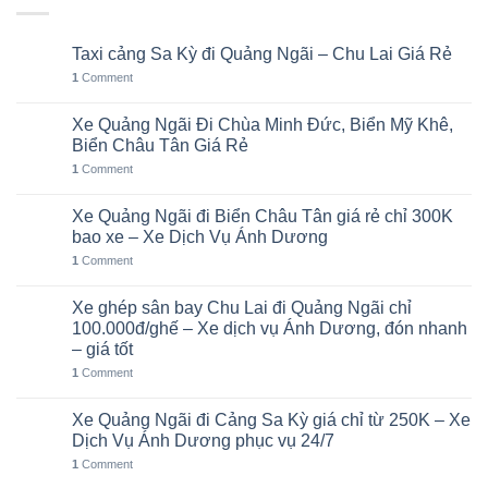
Taxi cảng Sa Kỳ đi Quảng Ngãi – Chu Lai Giá Rẻ
07
Th8
1
Comment
Xe Quảng Ngãi Đi Chùa Minh Đức, Biển Mỹ Khê,
06
Th8
Biển Châu Tân Giá Rẻ
1
Comment
Xe Quảng Ngãi đi Biển Châu Tân giá rẻ chỉ 300K
05
Th8
bao xe – Xe Dịch Vụ Ánh Dương
1
Comment
Xe ghép sân bay Chu Lai đi Quảng Ngãi chỉ
02
Th8
100.000đ/ghế – Xe dịch vụ Ánh Dương, đón nhanh
– giá tốt
1
Comment
Xe Quảng Ngãi đi Cảng Sa Kỳ giá chỉ từ 250K – Xe
01
Th8
Dịch Vụ Ánh Dương phục vụ 24/7
1
Comment