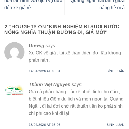
hoá tâm linh với dịch vụ đưa
Quảng Ngãi mát lành giữa
đón xe giá rẻ
nắng hè oi ả
2 THOUGHTS ON “
KINH NGHIỆM ĐI SUỐI NƯỚC
”
NÓNG NGHĨA THUẬN ĐƯỜNG ĐI, GIÁ MỚI
Dương
says:
Xe OK về giá , tài xế thân thiện đợi lâu không
phàn nàn ,
14/01/2026 AT 18:01
BÌNH LUẬN
Thành Việt Nguyễn
says:
Giá cả phải chăng , tài xế nhiệt tình chu đáo ,
biết nhiều điểm du lịch và món ngon tại Quảng
Ngãi , đi lại đợi chờ rất thuận tiện ko phát sinh
chi phí cao khi đi lại
18/04/2026 AT 16:26
BÌNH LUẬN