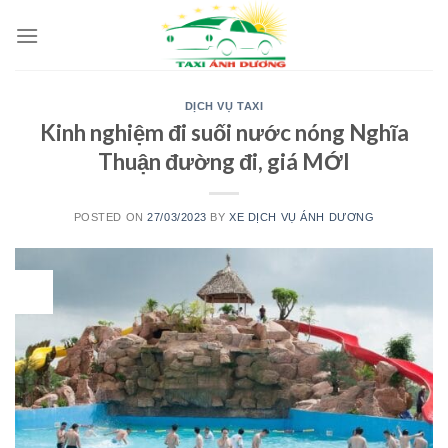
Skip
to
content
DỊCH VỤ TAXI
Kinh nghiệm đi suối nước nóng Nghĩa
Thuận đường đi, giá MỚI
POSTED ON
27/03/2023
BY
XE DỊCH VỤ ÁNH DƯƠNG
27
Th3