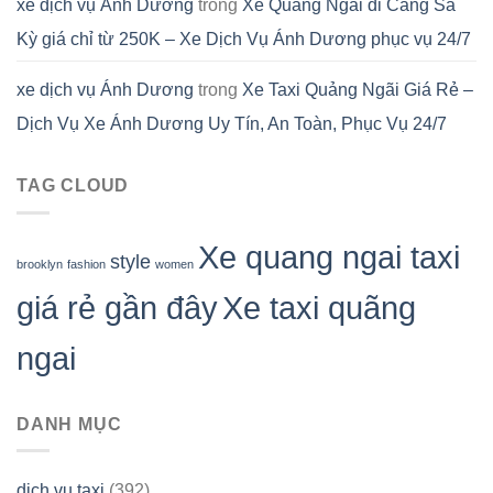
xe dịch vụ Ánh Dương
trong
Xe Quảng Ngãi đi Cảng Sa
Kỳ giá chỉ từ 250K – Xe Dịch Vụ Ánh Dương phục vụ 24/7
xe dịch vụ Ánh Dương
trong
Xe Taxi Quảng Ngãi Giá Rẻ –
Dịch Vụ Xe Ánh Dương Uy Tín, An Toàn, Phục Vụ 24/7
TAG CLOUD
Xe quang ngai taxi
style
brooklyn
fashion
women
giá rẻ gần đây
Xe taxi quãng
ngai
DANH MỤC
dịch vụ taxi
(392)