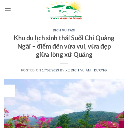
Skip
to
content
DỊCH VỤ TAXI
Khu du lịch sinh thái Suối Chí Quảng
Ngãi – điểm đến vừa vui, vừa đẹp
giữa lòng xứ Quảng
POSTED ON
17/02/2023
BY
XE DỊCH VỤ ÁNH DƯƠNG
17
Th2