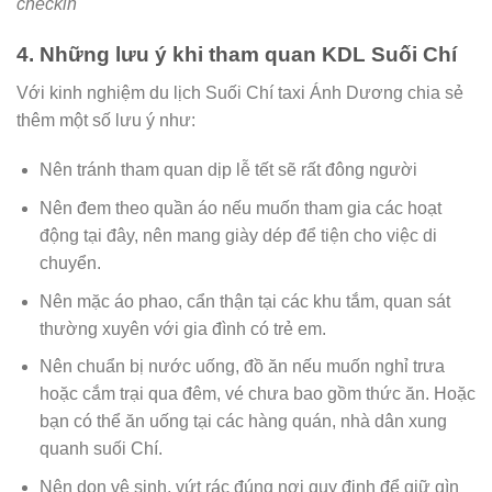
checkin
4. Những lưu ý khi tham quan KDL Suối Chí
Với kinh nghiệm du lịch Suối Chí taxi Ánh Dương chia sẻ
thêm một số lưu ý như:
Nên tránh tham quan dịp lễ tết sẽ rất đông người
Nên đem theo quần áo nếu muốn tham gia các hoạt
động tại đây, nên mang giày dép để tiện cho việc di
chuyển.
Nên mặc áo phao, cẩn thận tại các khu tắm, quan sát
thường xuyên với gia đình có trẻ em.
Nên chuẩn bị nước uống, đồ ăn nếu muốn nghỉ trưa
hoặc cắm trại qua đêm, vé chưa bao gồm thức ăn. Hoặc
bạn có thể ăn uống tại các hàng quán, nhà dân xung
quanh suối Chí.
Nên dọn vệ sinh, vứt rác đúng nơi quy định để giữ gìn