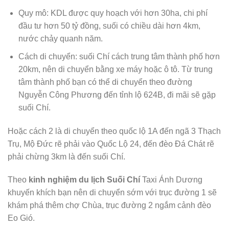
Quy mô: KDL được quy hoạch với hơn 30ha, chi phí
đầu tư hơn 50 tỷ đồng, suối có chiều dài hơn 4km,
nước chảy quanh năm.
Cách di chuyển: suối Chí cách trung tâm thành phố hơn
20km, nên di chuyển bằng xe máy hoặc ô tô. Từ trung
tâm thành phố bạn có thể di chuyển theo đường
Nguyễn Công Phương đến tỉnh lộ 624B, đi mãi sẽ gặp
suối Chí.
Hoặc cách 2 là di chuyển theo quốc lộ 1A đến ngã 3 Thạch
Trụ, Mộ Đức rẽ phải vào Quốc Lộ 24, đến đèo Đá Chát rẽ
phải chừng 3km là đến suối Chí.
Theo
kinh nghiệm du lịch Suối Chí
Taxi Ánh Dương
khuyến khích bạn nên di chuyển sớm với trục đường 1 sẽ
khám phá thêm chợ Chùa, trục đường 2 ngắm cảnh đèo
Eo Gió.