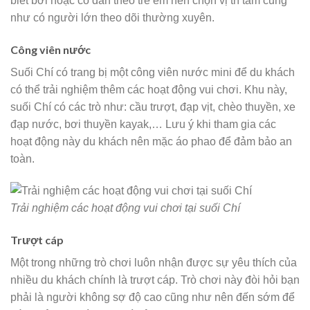
biết bơi hoặc có dẫn theo trẻ em nên chọn vị trí tắm cũng
như có người lớn theo dõi thường xuyên.
Công viên nước
Suối Chí có trang bị một công viên nước mini để du khách
có thể trải nghiệm thêm các hoạt động vui chơi. Khu này,
suối Chí có các trò như: cầu trượt, đạp vịt, chèo thuyền, xe
đạp nước, bơi thuyền kayak,… Lưu ý khi tham gia các
hoạt động này du khách nên mặc áo phao để đảm bảo an
toàn.
Trải nghiệm các hoạt động vui chơi tại suối Chí
Trượt cáp
Một trong những trò chơi luôn nhận được sự yêu thích của
nhiều du khách chính là trượt cáp. Trò chơi này đòi hỏi bạn
phải là người không sợ độ cao cũng như nên đến sớm để