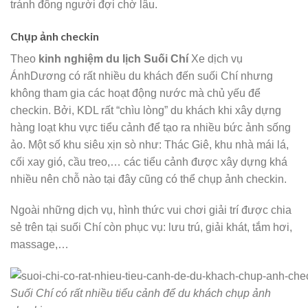
tránh đông người đợi chờ lâu.
Chụp ảnh checkin
Theo
kinh nghiệm du lịch Suối Chí
Xe dịch vụ
ÁnhDương có rất nhiều du khách đến suối Chí nhưng
không tham gia các hoạt động nước mà chủ yếu để
checkin. Bởi, KDL rất “chìu lòng” du khách khi xây dựng
hàng loạt khu vực tiểu cảnh để tạo ra nhiều bức ảnh sống
ảo. Một số khu siêu xịn sò như: Thác Giê, khu nhà mái lá,
cối xay gió, cầu treo,… các tiểu cảnh được xây dựng khá
nhiều nên chỗ nào tại đây cũng có thể chụp ảnh checkin.
Ngoài những dịch vụ, hình thức vui chơi giải trí được chia
sẻ trên tại suối Chí còn phục vụ: lưu trú, giải khát, tắm hơi,
massage,…
Suối Chí có rất nhiều tiểu cảnh để du khách chụp ảnh