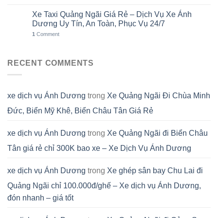
Xe Taxi Quảng Ngãi Giá Rẻ – Dịch Vụ Xe Ánh
31
Th7
Dương Uy Tín, An Toàn, Phục Vụ 24/7
1
Comment
RECENT COMMENTS
xe dịch vụ Ánh Dương
trong
Xe Quảng Ngãi Đi Chùa Minh
Đức, Biển Mỹ Khê, Biển Châu Tân Giá Rẻ
xe dịch vụ Ánh Dương
trong
Xe Quảng Ngãi đi Biển Châu
Tân giá rẻ chỉ 300K bao xe – Xe Dịch Vụ Ánh Dương
xe dịch vụ Ánh Dương
trong
Xe ghép sân bay Chu Lai đi
Quảng Ngãi chỉ 100.000đ/ghế – Xe dịch vụ Ánh Dương,
đón nhanh – giá tốt