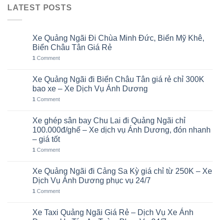
LATEST POSTS
Xe Quảng Ngãi Đi Chùa Minh Đức, Biển Mỹ Khê,
06
Th8
Biển Châu Tân Giá Rẻ
1
Comment
Xe Quảng Ngãi đi Biển Châu Tân giá rẻ chỉ 300K
05
Th8
bao xe – Xe Dịch Vụ Ánh Dương
1
Comment
Xe ghép sân bay Chu Lai đi Quảng Ngãi chỉ
02
Th8
100.000đ/ghế – Xe dịch vụ Ánh Dương, đón nhanh
– giá tốt
1
Comment
Xe Quảng Ngãi đi Cảng Sa Kỳ giá chỉ từ 250K – Xe
01
Th8
Dịch Vụ Ánh Dương phục vụ 24/7
1
Comment
Xe Taxi Quảng Ngãi Giá Rẻ – Dịch Vụ Xe Ánh
31
Th7