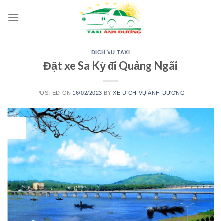
Skip
to
content
DỊCH VỤ TAXI
Đặt xe Sa Kỳ đi Quảng Ngãi
POSTED ON
16/02/2023
BY
XE DỊCH VỤ ÁNH DƯƠNG
16
Th2