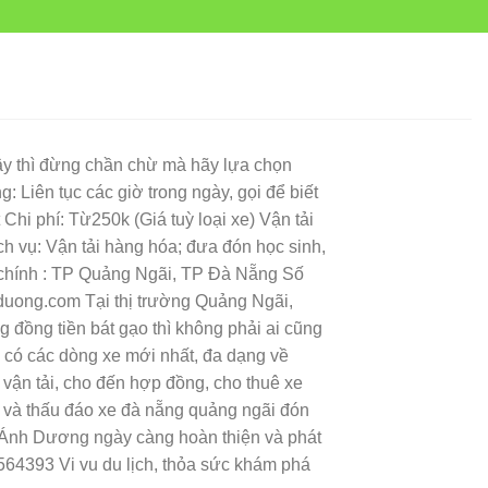
ậy thì đừng chần chừ mà hãy lựa chọn
iên tục các giờ trong ngày, gọi để biết
Chi phí: Từ250k (Giá tuỳ loại xe) Vận tải
 vụ: Vận tải hàng hóa; đưa đón học sinh,
sở chính : TP Quảng Ngãi, TP Đà Nẵng Số
hduong.com Tại thị trường Quảng Ngãi,
g đồng tiền bát gạo thì không phải ai cũng
 có các dòng xe mới nhất, đa dạng về
vận tải, cho đến hợp đồng, cho thuê xe
 và thấu đáo xe đà nẵng quảng ngãi đón
e Ánh Dương ngày càng hoàn thiện và phát
5564393 Vi vu du lịch, thỏa sức khám phá