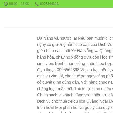
Skip
08:00 - 23:00
0905564393
to
content
Đà Nẵng và ngược lại Nếu bạn muốn di ch
ngay xe giường nằm cao cấp của Dịch Vụ Á
giờ chính xác nhất Xe Đà Nẵng → Quảng Ngãi
hàng hóa, chạy hợp đồng đưa đón Học sin
sinh viên, bệnh nhân, công nhân theo hợp 
điện thoại: 0905564393 Vì sao bạn nên lự
dịch vụ vận tải, cho thuê xe ngày càng ph
có quyết định đúng đắn. Với hàng chục nă
chủng loại, mẫu mã. Thích hợp cho nhiều 
Chính sách vì khách hàng với nhiều ưu đã
Dịch vụ cho thuê xe du lịch Quảng Ngãi M
triển hơn! Mọi phản hồi và góp ý của quý 