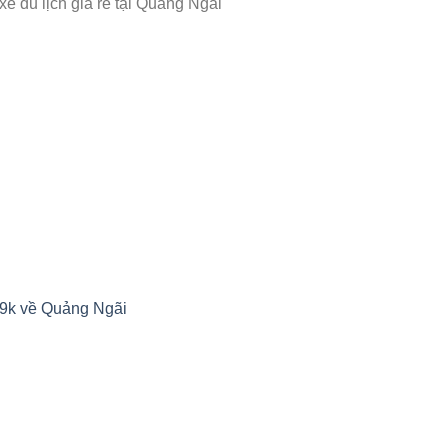
e du lịch giá rẻ tại Quảng Ngãi
99k về Quảng Ngãi