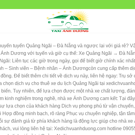
uyến tuyến Quảng Ngãi – Đà Nẵng và ngược lại với giá rẻ? V
nh Dương với tuyến và giờ cụ thể: Xe Quảng Ngãi → Đà Nẵng: L
: Liên tục các giờ trong ngày, gọi để biết giờ chính xác nhất 
h – Sinh viên – Bệnh nhân – Ánh Dươngcòn cung cấp thêm dịch
đồng. Để biết thêm chi tiết về dịch vụ này, liên hệ ngay: Trụ 
a chọn dịch vụ cho thuê xe du lịch Quảng Ngãi tại xedichvuan
ổ biến. Tuy nhiên, để lựa chọn được một nhà xe chất lượng, đán
m kinh nghiệm trong nghề, nhà xe Ánh Dương cam kết: Tại đây
sự lựa chọn của khách hàng Dịch vụ phong phú từ vận chuyển, 
i Hợp đồng minh bạch, rõ ràng Phục vụ chuyên nghiệp, tận tâm
ỗi sự đánh giá từ phía khách hàng là động lực giúp cho nhà x
khách, vui lòng liên hệ tại: Xedichvuanhduong.com hotline 090