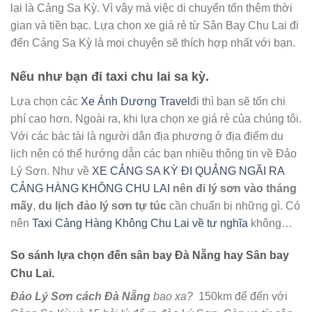
lại là Cảng Sa Kỳ. Vì vậy mà việc di chuyển tốn thêm thời
gian và tiền bạc. Lựa chọn xe giá rẻ từ Sân Bay Chu Lai đi
đến Cảng Sa Kỳ là mọi chuyện sẽ thích hợp nhất với bạn.
Nếu như bạn đi taxi chu lai sa kỳ.
Lựa chọn các
Xe Ánh Dương Travel
đi thì bạn sẽ tốn chi
phí cao hơn. Ngoài ra, khi lựa chọn xe giá rẻ của chúng tôi.
Với các bác tài là người dân địa phương ở địa điểm du
lịch nên có thể hướng dẫn các bạn nhiều thông tin về Đảo
Lý Sơn. Như về
XE CẢNG SA KỲ ĐI QUẢNG NGÃI RA
CẢNG HÀNG KHÔNG CHU LAI
nên đi lý sơn vào tháng
mấy
,
du lịch đảo lý sơn tự túc
cần chuẩn bị những gì. Có
nên
Taxi Cảng Hàng Không Chu Lai về tư nghĩa
không…
So sánh lựa chọn đến sân bay Đà Nẵng hay Sân bay
Chu Lai.
Đảo Lý Sơn cách Đà Nẵng
bao xa?
150km để đến với