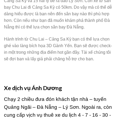
Cảng Sa Kỳ và 15 hải lý để ra đảo Lý Sơn. Còn xe từ sân
bay Chu Lai đi Cảng Sa Kỳ có 50km. Do vậy mà có thể dễ
dàng hiểu được là bạn nên đến sân bay nào thì phù hợp
hơn. Còn nếu như bạn đã muốn khám phá thành phố Đà
Nẵng thì có thể lựa chọn sân bay Đà Nẵng.
Hành trình từ Chu Lai – Cảng Sa Kỳ bạn có thể lựa chọn
ghé vào làng bích họa 3D Gành Yến. Bạn sẽ được check-
in một trong những địa điểm hot gần đây. Tài xế chúng tôi
sẽ đợi bạn và lấy giá phải chăng hỗ trợ cho bạn.
Xe dịch vụ Ánh Dương
Chạy 2 chiều đưa đón khách tận nhà – tuyến
Quảng Ngãi – Đà Nẵng – Lý Sơn. Ngoài ra, còn
cung cấp vịch vụ thuê xe du lịch 4 - 7 - 16 - 30 -