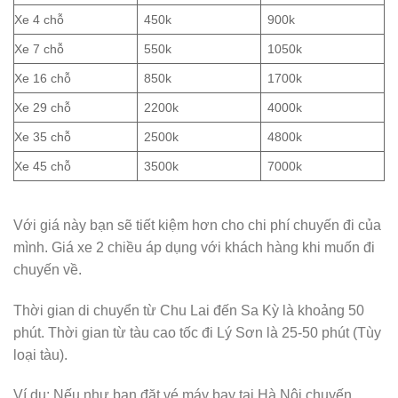
Xe 4 chỗ
450k
900k
Xe 7 chỗ
550k
1050k
Xe 16 chỗ
850k
1700k
Xe 29 chỗ
2200k
4000k
Xe 35 chỗ
2500k
4800k
Xe 45 chỗ
3500k
7000k
Với giá này bạn sẽ tiết kiệm hơn cho chi phí chuyến đi của
mình. Giá xe 2 chiều áp dụng với khách hàng khi muốn đi
chuyến về.
Thời gian di chuyển từ Chu Lai đến Sa Kỳ là khoảng 50
phút. Thời gian từ tàu cao tốc đi Lý Sơn là 25-50 phút (Tùy
loại tàu).
Ví dụ: Nếu như bạn đặt vé máy bay tại Hà Nội chuyến