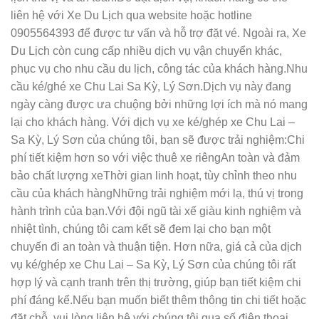
liên hệ với Xe Du Lịch qua website hoặc hotline
0905564393 để được tư vấn và hỗ trợ đặt vé. Ngoài ra, Xe
Du Lịch còn cung cấp nhiều dịch vụ vận chuyển khác,
phục vụ cho nhu cầu du lịch, công tác của khách hàng.Nhu
cầu ké/ghé xe Chu Lai Sa Kỳ, Lý Sơn.Dịch vụ này đang
ngày càng được ưa chuộng bởi những lợi ích mà nó mang
lại cho khách hàng. Với dịch vụ xe ké/ghép xe Chu Lai –
Sa Kỳ, Lý Sơn của chúng tôi, bạn sẽ được trải nghiệm:Chi
phí tiết kiệm hơn so với việc thuê xe riêngAn toàn và đảm
bảo chất lượng xeThời gian linh hoạt, tùy chỉnh theo nhu
cầu của khách hàngNhững trải nghiệm mới lạ, thú vị trong
hành trình của bạn.Với đội ngũ tài xế giàu kinh nghiệm và
nhiệt tình, chúng tôi cam kết sẽ đem lại cho bạn một
chuyến đi an toàn và thuận tiện. Hơn nữa, giá cả của dịch
vụ ké/ghép xe Chu Lai – Sa Kỳ, Lý Sơn của chúng tôi rất
hợp lý và cạnh tranh trên thị trường, giúp bạn tiết kiệm chi
phí đáng kể.Nếu bạn muốn biết thêm thông tin chi tiết hoặc
đặt chỗ, vui lòng liên hệ với chúng tôi qua số điện thoại