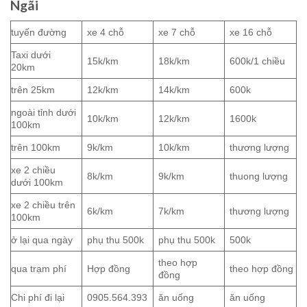
Ngãi
tuyến đường
xe 4 chỗ
xe 7 chỗ
xe 16 chỗ
Taxi dưới
15k/km
18k/km
600k/1 chiều
20km
trên 25km
12k/km
14k/km
600k
ngoài tỉnh dưới
10k/km
12k/km
1600k
100km
trên 100km
9k/km
10k/km
thương lượng
xe 2 chiều
8k/km
9k/km
thuong lượng
dưới 100km
xe 2 chiều trên
6k/km
7k/km
thương lượng
100km
ở lại qua ngày
phụ thu 500k
phụ thu 500k
500k
theo hợp
qua trạm phí
Hợp đồng
theo hợp đồng
đồng
Chi phí đi lại
0905.564.393
ăn uống
ăn uống