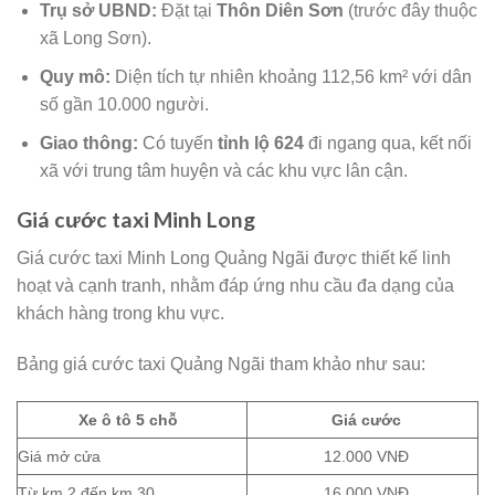
Trụ sở UBND:
Đặt tại
Thôn Diên Sơn
(trước đây thuộc
xã Long Sơn).
Quy mô:
Diện tích tự nhiên khoảng 112,56 km² với dân
số gần 10.000 người.
Giao thông:
Có tuyến
tỉnh lộ 624
đi ngang qua, kết nối
xã với trung tâm huyện và các khu vực lân cận.
Giá cước taxi Minh Long
Giá cước taxi Minh Long Quảng Ngãi được thiết kế linh
hoạt và cạnh tranh, nhằm đáp ứng nhu cầu đa dạng của
khách hàng trong khu vực.
Bảng giá cước taxi Quảng Ngãi tham khảo như sau:
Xe ô tô 5 chỗ
Giá cước
Giá mở cửa
12.000 VNĐ
Từ km 2 đến km 30
16.000 VNĐ