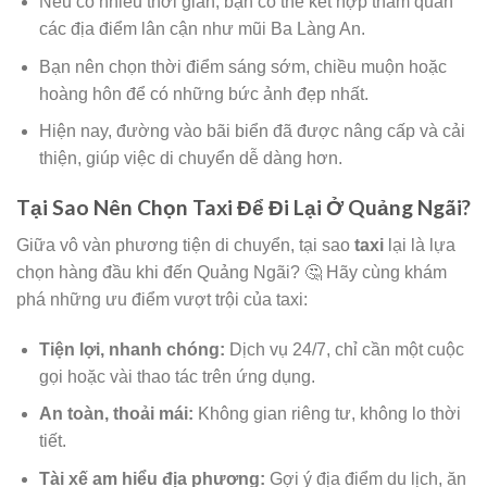
Nếu có nhiều thời gian, bạn có thể kết hợp tham quan
các địa điểm lân cận như mũi Ba Làng An.
Bạn nên chọn thời điểm sáng sớm, chiều muộn hoặc
hoàng hôn để có những bức ảnh đẹp nhất.
Hiện nay, đường vào bãi biển đã được nâng cấp và cải
thiện, giúp việc di chuyển dễ dàng hơn.
Tại Sao Nên Chọn Taxi Để Đi Lại Ở Quảng Ngãi?
Giữa vô vàn phương tiện di chuyển, tại sao
taxi
lại là lựa
chọn hàng đầu khi đến Quảng Ngãi? 🤔 Hãy cùng khám
phá những ưu điểm vượt trội của taxi:
Tiện lợi, nhanh chóng:
Dịch vụ 24/7, chỉ cần một cuộc
gọi hoặc vài thao tác trên ứng dụng.
An toàn, thoải mái:
Không gian riêng tư, không lo thời
tiết.
Tài xế am hiểu địa phương:
Gợi ý địa điểm du lịch, ăn