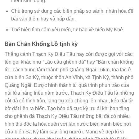
thêm sinh động.
Chú trọng sử dụng các biện pháp so sánh, nhân hóa để
bài văn thêm hay và hấp dẫn.
Thể hiện tình cảm yêu mến, tự hào về biển Mỹ Khê.
Bàn Chân Khổng Lồ tịnh kỳ
Thắng cảnh Thạch Ky Điếu Tẩu hay còn được gọi với các
tên gọi khác như “Lão câu ghềnh đá” hay “Bàn chân khổng
lồ”, cách trung tâm thành phố Quảng Ngãi 16km, tọa lạc ở
cửa biển Sa Kỳ, thuộc thôn An Vĩnh, xã Tịnh Kỳ, thành phố
Quảng Ngãi. Được hình thành từ quá trình phun trào của
núi lửa hàng triệu năm trước, Thạch Ky Điếu Tẩu là những
cột đá có hình tròn, lăng trụ xếp chồng lên nhau, kéo dài từ
bờ đất liền ra biển. Tạo hóa đã cực kỳ ưu ái khi ban tặng
cho ghềnh đá Thạch Ky Điếu Tẩu những bãi đá có nhiều
hình thù độc lạ hòa quên với làn nước biển xanh biếc nơi
cửa biển Sa Kỳ làm say lòng người. Mang vẻ đẹp kì vĩ