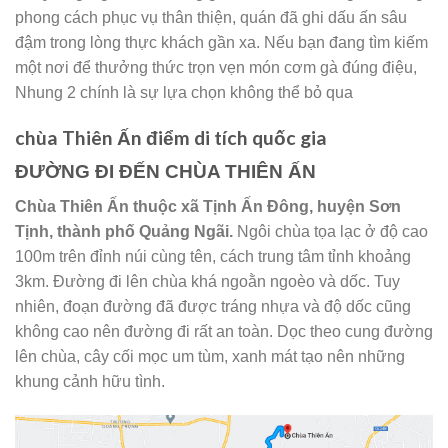
phong cách phục vụ thân thiện, quán đã ghi dấu ấn sâu
đậm trong lòng thực khách gần xa. Nếu bạn đang tìm kiếm
một nơi để thưởng thức trọn vẹn món cơm gà đúng điệu,
Nhung 2 chính là sự lựa chọn không thể bỏ qua
chùa Thiên Ấn điểm di tích quốc gia
ĐƯỜNG ĐI ĐẾN CHÙA THIÊN ẤN
Chùa Thiên Ấn thuộc xã Tịnh Ấn Đông, huyện Sơn
Tịnh, thành phố Quảng Ngãi.
Ngôi chùa tọa lạc ở độ cao
100m trên đỉnh núi cùng tên, cách trung tâm tỉnh khoảng
3km. Đường đi lên chùa khá ngoằn ngoèo và dốc. Tuy
nhiên, đoạn đường đã được tráng nhựa và độ dốc cũng
không cao nên đường đi rất an toàn. Dọc theo cung đường
lên chùa, cây cối mọc um tùm, xanh mát tạo nên những
khung cảnh hữu tình.