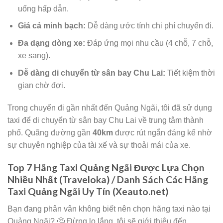
uống hấp dẫn.
Giá cả minh bạch:
Dễ dàng ước tính chi phí chuyến đi.
Đa dạng dòng xe:
Đáp ứng mọi nhu cầu (4 chỗ, 7 chỗ,
xe sang).
Dễ dàng di chuyển từ sân bay Chu Lai:
Tiết kiệm thời
gian chờ đợi.
Trong chuyến đi gần nhất đến Quảng Ngãi, tôi đã sử dụng
taxi để di chuyển từ sân bay Chu Lai về trung tâm thành
phố. Quãng đường gần
40km
được rút ngắn đáng kể nhờ
sự chuyên nghiệp của tài xế và sự thoải mái của xe.
Top 7 Hãng Taxi Quảng Ngãi Được Lựa Chọn
Nhiều Nhất (Traveloka) / Danh Sách Các Hãng
Taxi Quảng Ngãi Uy Tín (Xeauto.net)
Bạn đang phân vân không biết nên chọn hãng taxi nào tại
Quảng Ngãi? 🤔 Đừng lo lắng, tôi sẽ giới thiệu đến