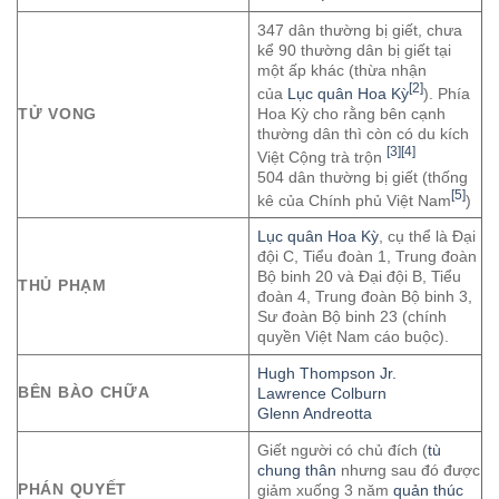
347 dân thường bị giết, chưa
kể 90 thường dân bị giết tại
một ấp khác (thừa nhận
[2]
của
Lục quân Hoa Kỳ
). Phía
Hoa Kỳ cho rằng bên cạnh
TỬ VONG
thường dân thì còn có du kích
[3]
[4]
Việt Cộng trà trộn
504 dân thường bị giết (thống
[5]
kê của Chính phủ Việt Nam
)
Lục quân Hoa Kỳ
, cụ thể là Đại
đội C, Tiểu đoàn 1, Trung đoàn
Bộ binh 20 và Đại đội B, Tiểu
THỦ PHẠM
đoàn 4, Trung đoàn Bộ binh 3,
Sư đoàn Bộ binh 23 (chính
quyền Việt Nam cáo buộc).
Hugh Thompson Jr.
BÊN BÀO CHỮA
Lawrence Colburn
Glenn Andreotta
Giết người có chủ đích (
tù
chung thân
nhưng sau đó được
PHÁN QUYẾT
giảm xuống 3 năm
quản thúc