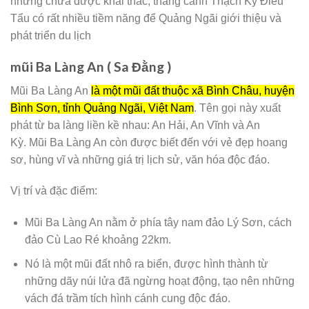
nhưng chưa được khai thác, thắng cảnh Thạch Ky Điếu
Tẩu có rất nhiều tiềm năng để Quảng Ngãi giới thiệu và
phát triển du lịch
mũi Ba Làng An ( Sa Đằng )
Mũi Ba Làng An
là một mũi đất thuộc xã Bình Châu, huyện
Bình Sơn, tỉnh Quảng Ngãi, Việt Nam
. Tên gọi này xuất
phát từ ba làng liền kề nhau: An Hải, An Vĩnh và An
Kỳ. Mũi Ba Làng An còn được biết đến với vẻ đẹp hoang
sơ, hùng vĩ và những giá trị lịch sử, văn hóa độc đáo.
Vị trí và đặc điểm:
Mũi Ba Làng An nằm ở phía tây nam đảo Lý Sơn, cách
đảo Cù Lao Ré khoảng 22km.
Nó là một mũi đất nhô ra biển, được hình thành từ
những dãy núi lửa đã ngừng hoạt động, tạo nên những
vách đá trầm tích hình cánh cung độc đáo.