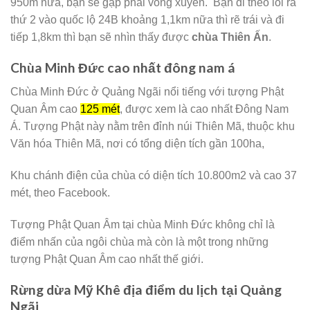
950m nữa, bạn sẽ gặp phải vòng xuyến. Bạn đi theo lối ra
thứ 2 vào quốc lộ 24B khoảng 1,1km nữa thì rẽ trái và đi
tiếp 1,8km thì bạn sẽ nhìn thấy được
chùa Thiên Ấn
.
Chùa Minh Đức cao nhất đông nam á
Chùa Minh Đức ở Quảng Ngãi nổi tiếng với tượng Phật
Quan Âm cao
125 mét
, được xem là cao nhất Đông Nam
Á. Tượng Phật này nằm trên đỉnh núi Thiên Mã, thuộc khu
Văn hóa Thiên Mã, nơi có tổng diện tích gần 100ha,
Khu chánh điện của chùa có diện tích 10.800m2 và cao 37
mét, theo Facebook.
Tượng Phật Quan Âm tại chùa Minh Đức không chỉ là
điểm nhấn của ngôi chùa mà còn là một trong những
tượng Phật Quan Âm cao nhất thế giới.
Rừng dừa Mỹ Khê địa điểm du lịch tại Quảng
Ngãi