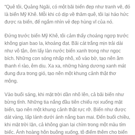
“Quê tôi, Quảng Ngãi, có một bãi biển đẹp như tranh vẽ, đó
là biển Mỹ Khê. Mỗi khi có dịp về thăm quê, tôi lại háo hức
được ra biển, để ngắm nhìn vẻ đẹp hùng vĩ của nó.
Đứng trước biển Mỹ Khê, tôi cảm thấy choáng ngợp trước
không gian bao la, khoáng đạt. Bãi cát trắng mịn trải dài
như vô tận, ôm lấy làn nước biển xanh trong như ngọc
bích. Những con sóng nhấp nhô, xô vào bờ, tạo nên âm
thanh rì rào, êm dịu. Xa xa, những hàng dương xanh mát
đung đưa trong gió, tạo nên một khung cảnh thật thơ
mộng.
Vào buổi sáng, khi mặt trời dần nhô lên, cả bãi biển như
bừng tỉnh. Những tia nắng đầu tiên chiếu rọi xuống mặt
biển, tạo nên một khung cảnh thật rực rỡ. Biển như được
dát vàng, lấp lánh dưới ánh nắng ban mai. Đến buổi chiều,
khi mặt trời lặn, cả không gian lại chìm trong một màu tím
biếc. Ánh hoàng hôn buông xuống, tô điểm thêm cho biển