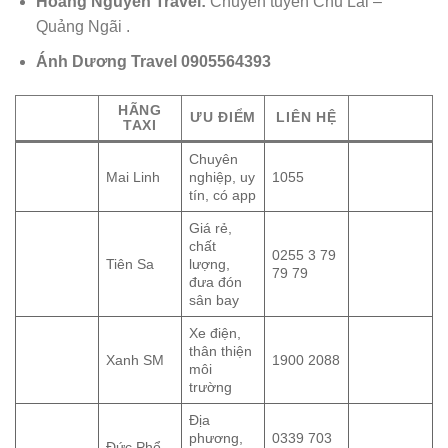
Hoàng Nguyên Travel:
Chuyên tuyến Chu Lai –
Quảng Ngãi .
Ánh Dương Travel 0905564393
HÃNG
ƯU ĐIỂM
LIÊN HỆ
TAXI
Chuyên
Mai Linh
nghiệp, uy
1055
tín, có app
Giá rẻ,
chất
0255 3 79
Tiên Sa
lượng,
79 79
đưa đón
sân bay
Xe điện,
thân thiện
Xanh SM
1900 2088
môi
trường
Địa
phương,
0339 703
Đức Phổ