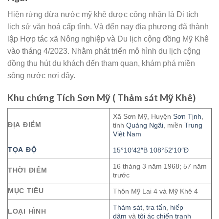
Hiện rừng dừa nước mỹ khê được công nhận là Di tích
lịch sử văn hoá cấp tỉnh. Và đến nay địa phương đã thành
lập Hợp tác xã Nông nghiệp và Du lịch cộng đồng Mỹ Khê
vào tháng 4/2023. Nhằm phát triển mô hình du lịch cộng
đồng thu hút du khách đến tham quan, khám phá miền
sông nước nơi đây.
Khu chứng Tích Sơn Mỹ ( Thảm sát Mỹ Khê)
Xã Sơn Mỹ, Huyện
Sơn Tịnh
,
ĐỊA ĐIỂM
tỉnh
Quảng Ngãi
, miền
Trung
Việt Nam
TỌA ĐỘ
15°10′42″B 108°52′10″Đ
16 tháng 3 năm 1968; 57 năm
THỜI ĐIỂM
trước
MỤC TIÊU
Thôn Mỹ Lai 4 và Mỹ Khê 4
Thảm sát
,
tra tấn
,
hiếp
LOẠI HÌNH
dâm
và
tội ác chiến tranh