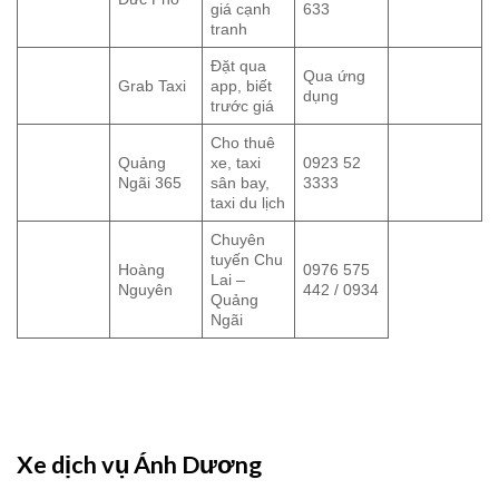
giá cạnh
633
tranh
Đặt qua
Qua ứng
Grab Taxi
app, biết
dụng
trước giá
Cho thuê
Quảng
xe, taxi
0923 52
Ngãi 365
sân bay,
3333
taxi du lịch
Chuyên
tuyến Chu
Hoàng
0976 575
Lai –
Nguyên
442 / 0934
Quảng
Ngãi
Xe dịch vụ Ánh Dương