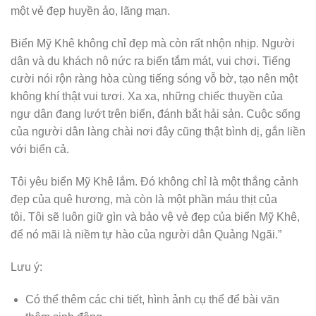
một vẻ đẹp huyền ảo, lãng mạn.
Biển Mỹ Khê không chỉ đẹp mà còn rất nhộn nhịp. Người
dân và du khách nô nức ra biển tắm mát, vui chơi. Tiếng
cười nói rộn ràng hòa cùng tiếng sóng vỗ bờ, tạo nên một
không khí thật vui tươi. Xa xa, những chiếc thuyền của
ngư dân đang lướt trên biển, đánh bắt hải sản. Cuộc sống
của người dân làng chài nơi đây cũng thật bình dị, gắn liền
với biển cả.
Tôi yêu biển Mỹ Khê lắm. Đó không chỉ là một thắng cảnh
đẹp của quê hương, mà còn là một phần máu thịt của
tôi. Tôi sẽ luôn giữ gìn và bảo vệ vẻ đẹp của biển Mỹ Khê,
để nó mãi là niềm tự hào của người dân Quảng Ngãi.”
Lưu ý:
Có thể thêm các chi tiết, hình ảnh cụ thể để bài văn