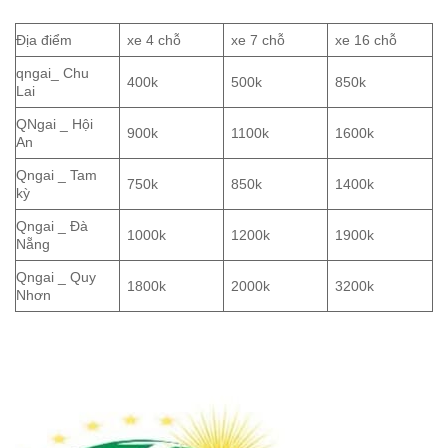
Địa điểm
xe 4 chỗ
xe 7 chỗ
xe 16 chỗ
qngai_ Chu
400k
500k
850k
Lai
QNgai _ Hội
900k
1100k
1600k
An
Qngai _ Tam
750k
850k
1400k
kỳ
Qngai _ Đà
1000k
1200k
1900k
Nẵng
Qngai _ Quy
1800k
2000k
3200k
Nhơn