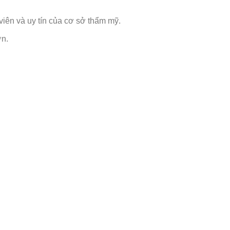
iên và uy tín của cơ sở thẩm mỹ.
ơn.