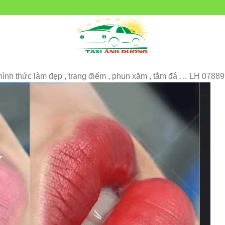
ình thức làm đẹp , trang điểm , phun xăm , tắm đá … LH 0788