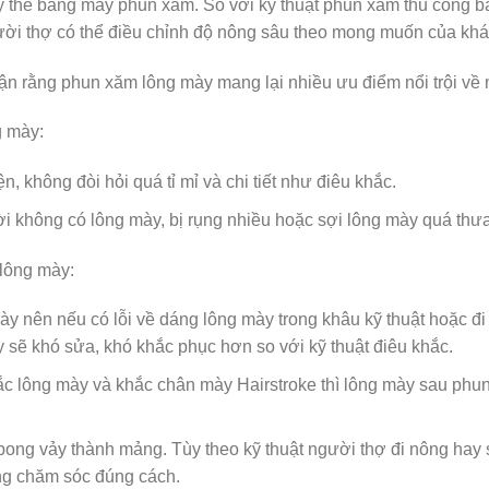
ay thế bằng máy phun xăm. So với kỹ thuật phun xăm thủ công b
người thợ có thể điều chỉnh độ nông sâu theo mong muốn của k
ận rằng phun xăm lông mày mang lại nhiều ưu điểm nổi trội về
 mày:
n, không đòi hỏi quá tỉ mỉ và chi tiết như điêu khắc.
không có lông mày, bị rụng nhiều hoặc sợi lông mày quá thưa
lông mày:
 nên nếu có lỗi về dáng lông mày trong khâu kỹ thuật hoặc đi m
 sẽ khó sửa, khó khắc phục hơn so với kỹ thuật điêu khắc.
 lông mày và khắc chân mày Hairstroke thì lông mày sau phun 
bong vảy thành mảng. Tùy theo kỹ thuật người thợ đi nông hay 
ng chăm sóc đúng cách.