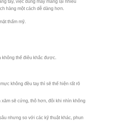
ằng tay, việc dùng máy mang lại nhiều
hách hàng một cách dễ dàng hơn.
 mặt thẩm mỹ.
 không thể điêu khắc được.
ực không đều tay thì sẽ thể hiện rất rõ
xăm sẽ cứng, thô hơn, đôi khi nhìn không
sâu nhưng so với các kỹ thuật khác, phun