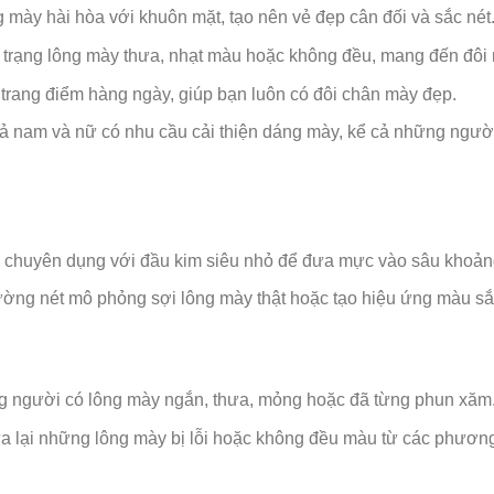
g mày hài hòa với khuôn mặt, tạo nên vẻ đẹp cân đối và sắc nét
nh trạng lông mày thưa, nhạt màu hoặc không đều, mang đến đô
 trang điểm hàng ngày, giúp bạn luôn có đôi chân mày đẹp.
 nam và nữ có nhu cầu cải thiện dáng mày, kể cả những người 
ăm chuyên dụng với đầu kim siêu nhỏ để đưa mực vào sâu khoản
ng nét mô phỏng sợi lông mày thật hoặc tạo hiệu ứng màu s
 người có lông mày ngắn, thưa, mỏng hoặc đã từng phun xăm
ửa lại những lông mày bị lỗi hoặc không đều màu từ các phươn