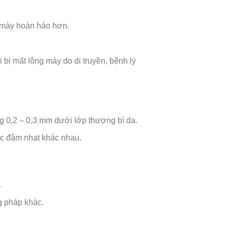
.
i mày hoàn hảo hơn.
bị mất lông mày do di truyền, bệnh lý
g 0,2 – 0,3 mm dưới lớp thượng bì da.
ắc đậm nhạt khác nhau.
.
g pháp khác.