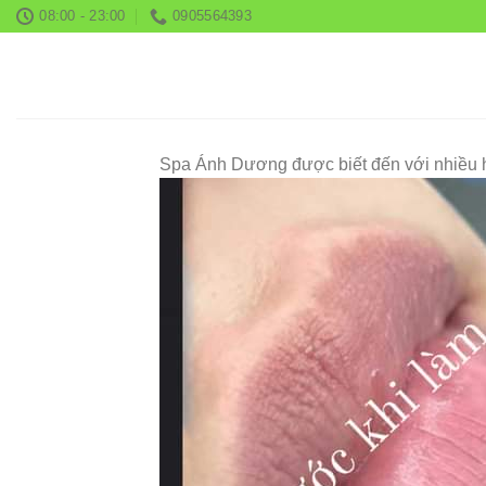
Skip
08:00 - 23:00
0905564393
to
content
Spa Ánh Dương được biết đến với nhiều h